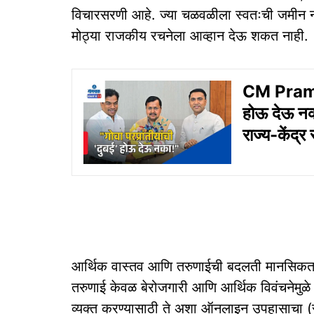
विचारसरणी आहे. ज्या चळवळीला स्वतःची जमीन ना
मोठ्या राजकीय रचनेला आव्हान देऊ शकत नाही.
CM Pramod 
होऊ देऊ नका
राज्य-केंद
आर्थिक वास्तव आणि तरुणाईची बदलती मानसिकता
तरुणाई केवळ बेरोजगारी आणि आर्थिक विवंचनेमुळे 
व्यक्त करण्यासाठी ते अशा ऑनलाइन उपहासाचा (स