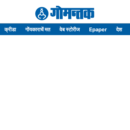
क्रीडा
गोंयकाराचें मत
वेब स्टोरीज
Epaper
देश