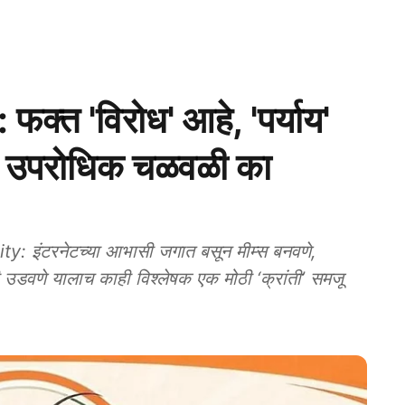
त 'विरोध' आहे, 'पर्याय'
ील उपरोधिक चळवळी का
इंटरनेटच्या आभासी जगात बसून मीम्स बनवणे,
ली उडवणे यालाच काही विश्लेषक एक मोठी ‘क्रांती’ समजू