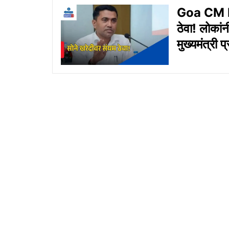
Goa CM P
ठेवा! लोकांनी
मुख्यमंत्री प