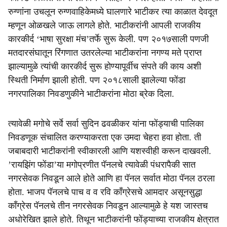
रुग्णांना उचलून रुग्णवाहिकेमध्ये घालणारे भाटीकर त्या काळात देवदूत
म्हणून ओळखले जाऊ लागले होते. भाटीकरांनी आपली राजकीय
कारकीर्द ‘भाषा सुरक्षा मंच’तर्फे सुरू केली. पण २०१७साली पणजी
मतदारसंघातून रिंगणात उतरलेल्या भाटीकरांना नगण्य मते प्राप्त
झाल्यामुळे त्यांची कारकीर्द सुरू होण्यापूर्वीच संपते की काय अशी
स्थिती निर्माण झाली होती. पण २०१८साली झालेल्या फोंडा
नगरपालिका निवडणुकीने भाटीकरांना मोठा ब्रेक दिला.
त्यावेळी मगोचे सर्वे सर्वा सुदिन ढवळीकर यांना फोंड्याची पालिका
निवडणूक संचालित करण्याकरता एक उमदा चेहरा हवा होता. ती
जबाबदारी भाटीकरांनी स्वीकारली आणि यशस्वीही करून दाखवली.
’रायझिंग फोंडा’या मगोप्रणीत पॅनलचे त्यावेळी पंधरापैकी सात
नगरसेवक निवडून आले होते आणि हा पॅनल सर्वात मोठा पॅनल ठरला
होता. भाजप पॅनलचे पाच व व रवि कॉंग्रेसचे आमदार असूनसुद्धा
कॉंग्रेस पॅनलचे तीन नगरसेवक निवडून आल्यामुळे हे यश जास्तच
अधोरेखित झाले होते. तिथून भाटीकरांनी फोंड्याच्या राजकीय क्षेत्रात