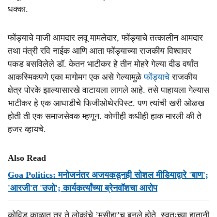
धक्का.
फोंड्याचे माजी आमदार लवू मामलेदार, फोंड्याचे तत्कालीन आमदार
तथा मंत्री रवि नाईक आणि आता फोंड्याच्या राजकीय विश्वावर
पकड बसविलेले डॉ. केतन भाटीकर हे तीन मोहरे गेल्या दीड वर्षांत
आकस्मिकपणे एका मागोमग एक असे गेल्यामुळे
फोंड्याचे
राजकीय
क्षेत्र पोरके झाल्यासारखे वाटायला लागले आहे. तसे पाहायला गेल्यास
भाटीकर हे एक आघाडीचे फिजीओथेरपिस्ट. पण त्यांची खरी ओळख
होती ती एक समाजसेवक म्हणून. कोणीही कधीही हाक मारली की ते
हजर व्हायचे.
Also Read
Goa Politics: मनोजनंतर अजयकडूनही सोशल मीडियाद्वारे 'बाण';
'आरजी'त 'उजो'; कार्यकर्त्यांच्‍या ब्रेनवॉशचा आरोप
कोविड काळात तर ते लोकांचे ’मसीहा’च बनले होते. स्वतःच्या हातानी