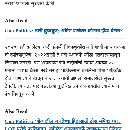
भरारी घ्यायला सुरुवात केली.
Also Read
Goa Politics: खरी कुजबुज; अमित पालेकर कोणता झेंडा घेणार?
२०२०साली झालेल्या कुर्टी झेडपी निवडणुकीत मगो बाजी मारू शकला
तो त्यांच्यामुळेच. २०२२साली ते मगो पक्षातर्फे फोंडा मतदारसंघातून
रिंगणात उतरले. पण भाजपच्या रवि नाईकांनी त्यांचा अवघ्या ७७
मतांनी पराभव केला. खरे तर हा भाटीकरांना बसलेला मोठा ‘सॅटबॅक’
होता. पण त्याने खचून न जाता त्यांनी आपली समाजसेवा सुरूच
ठेवली. त्यानंतर पार पडलेल्या कुर्टी-खांडेपार पंचायतीत त्यांचे पाच
पंच निवडून आले.
Also Read
Goa Politics: 'गोव्यातील जनतेच्या हितासाठी ठोस भूमिका घ्या'!
LOP युरींचे प्रतिपादन; काँग्रेस आमदारांतर्फे राज्यपालांना निवेदन