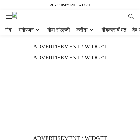
ADVERTISEMENT / WIDGET
H
गोवा
मनोरंजन
गोवा संस्कृती
क्रीडा
गोंयकाराचें मत
वेब 
e
a
ADVERTISEMENT / WIDGET
d
e
ADVERTISEMENT / WIDGET
r
m
e
n
u
i
t
e
m
s
ADVERTISEMENT / WIDGET