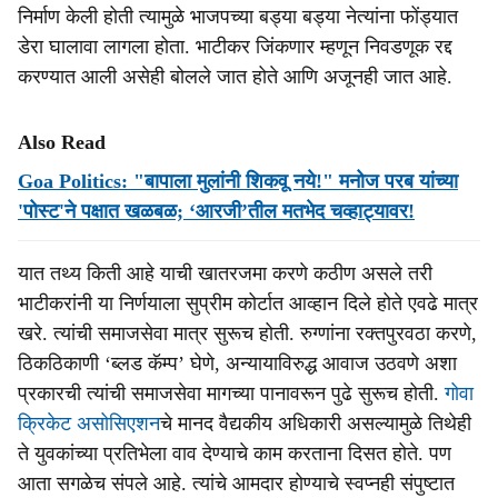
निर्माण केली होती त्यामुळे भाजपच्या बड्या बड्या नेत्यांना फोंड्यात
डेरा घालावा लागला होता. भाटीकर जिंकणार म्हणून निवडणूक रद्द
करण्यात आली असेही बोलले जात होते आणि अजूनही जात आहे.
Also Read
Goa Politics: "बापाला मुलांनी शिकवू नये!" मनोज परब यांच्या
'पोस्ट'ने पक्षात खळबळ; ‘आरजी’तील मतभेद चव्‍हाट्यावर!
यात तथ्य किती आहे याची खातरजमा करणे कठीण असले तरी
भाटीकरांनी या निर्णयाला सुप्रीम कोर्टात आव्हान दिले होते एवढे मात्र
खरे. त्यांची समाजसेवा मात्र सुरूच होती. रुग्णांना रक्तपुरवठा करणे,
ठिकठिकाणी ‘ब्लड कॅम्प’ घेणे, अन्यायाविरुद्ध आवाज उठवणे अशा
प्रकारची त्यांची समाजसेवा मागच्या पानावरून पुढे सुरूच होती.
गोवा
क्रिकेट असोसिएशन
चे मानद वैद्यकीय अधिकारी असल्यामुळे तिथेही
ते युवकांच्या प्रतिभेला वाव देण्याचे काम करताना दिसत होते. पण
आता सगळेच संपले आहे. त्यांचे आमदार होण्याचे स्वप्नही संपुष्टात