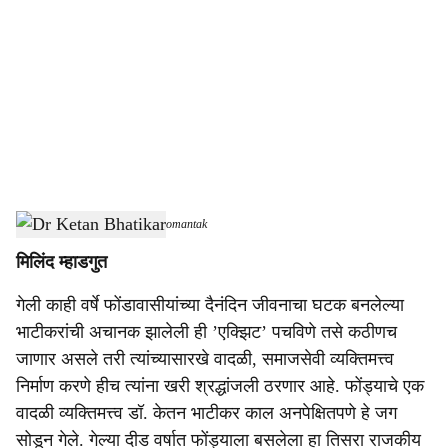
o
c
i
a
l
s
Dr Ketan Bhatikar
-
Dainiak Gomantak
h
मिलिंद म्हाडगुत
a
गेली काही वर्षे फोंडावासीयांच्या दैनंदिन जीवनाचा घटक बनलेल्या
r
भाटीकरांची अचानक झालेली ही ’एक्झिट’ पचविणे तसे कठीणच
e
जाणार असले तरी त्यांच्यासारखे वादळी, समाजसेवी व्यक्तिमत्त्व
निर्माण करणे हीच त्यांना खरी श्रद्धांजली ठरणार आहे. फोंड्याचे एक
वादळी व्यक्तिमत्त्व डॉ. केतन भाटीकर काल अनपेक्षितपणे हे जग
सोडून गेले. गेल्या दीड वर्षात फोंड्याला बसलेला हा तिसरा राजकीय