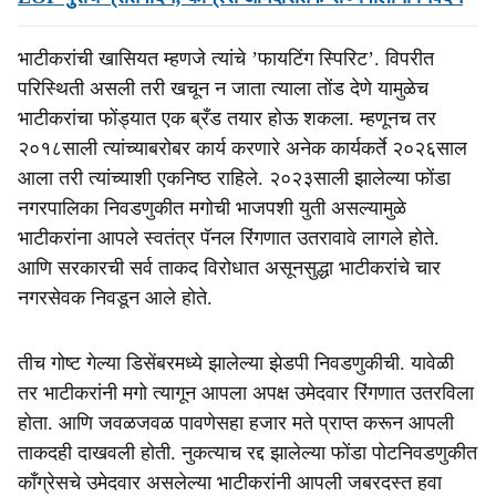
भाटीकरांची खासियत म्हणजे त्यांचे ’फायटिंग स्पिरिट’. विपरीत
परिस्थिती असली तरी खचून न जाता त्याला तोंड देणे यामुळेच
भाटीकरांचा फोंड्यात एक ब्रँड तयार होऊ शकला. म्हणूनच तर
२०१८साली त्यांच्याबरोबर कार्य करणारे अनेक कार्यकर्ते २०२६साल
आला तरी त्यांच्याशी एकनिष्ठ राहिले. २०२३साली झालेल्या फोंडा
नगरपालिका निवडणुकीत मगोची भाजपशी युती असल्यामुळे
भाटीकरांना आपले स्वतंत्र पॅनल रिंगणात उतरावावे लागले होते.
आणि सरकारची सर्व ताकद विरोधात असूनसुद्धा भाटीकरांचे चार
नगरसेवक निवडून आले होते.
तीच गोष्ट गेल्या डिसेंबरमध्ये झालेल्या झेडपी निवडणुकीची. यावेळी
तर भाटीकरांनी मगो त्यागून आपला अपक्ष उमेदवार रिंगणात उतरविला
होता. आणि जवळजवळ पावणेसहा हजार मते प्राप्त करून आपली
ताकदही दाखवली होती. नुकत्याच रद्द झालेल्या फोंडा पोटनिवडणुकीत
कॉंग्रेसचे उमेदवार असलेल्या भाटीकरांनी आपली जबरदस्त हवा