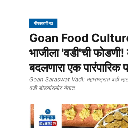
गोंयकाराचें मत
Goan Food Culture:
भाजीला 'वडी'ची फोडणी! क
बदलणारा एक पारंपारिक पद
Goan Saraswat Vadi: महाराष्ट्रात वडी म्हटलं
वडी डोळ्यांसमोर येतात.