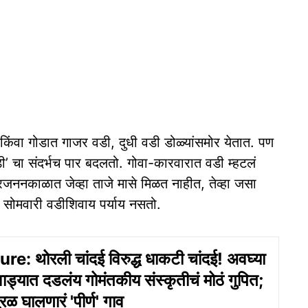
 किंवा गोडात गाजर वडी, दुधी वडी डोळ्यांसमोर येतात. पण
वडी’ चा संदर्भच पार बदलतो. गोवा-कारवारात वडी म्हटलं
प्रजननकाळात जेव्हा ताजे मासे मिळत नाहीत, तेव्हा जसा
ा सोमवारी वडीशिवाय पर्याय नसतो.
e: थोरली चांदई विरुद्ध धाकटी चांदई! अवघ्या
वाड्यात दडलंय गोमंतकीय संस्कृतीचं मोठं गुपित;
ुरळ घालणारं 'पीर्ण' गाव