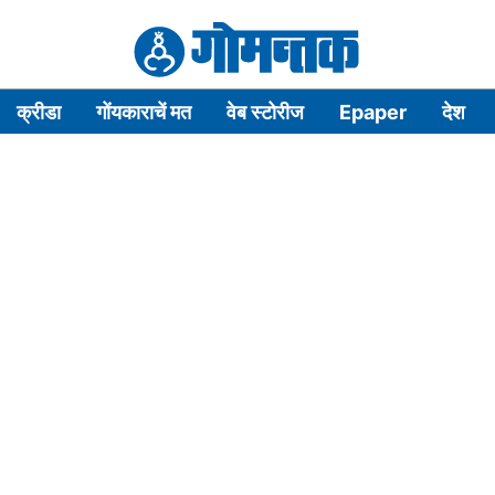
क्रीडा
गोंयकाराचें मत
वेब स्टोरीज
Epaper
देश