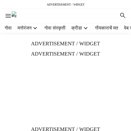
ADVERTISEMENT / WIDGET
H
गोवा
मनोरंजन
गोवा संस्कृती
क्रीडा
गोंयकाराचें मत
वेब 
e
a
ADVERTISEMENT / WIDGET
d
e
ADVERTISEMENT / WIDGET
r
m
e
n
u
i
t
e
m
s
ADVERTISEMENT / WIDGET