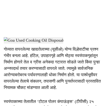
i
a
l
s
Goa Used Cooking Oil Disposal
-
Dainik Gomantak
h
गोव्यात वापरलेल्या खाद्यतेलाच्या (यूसीओ) योग्य विल्हेवाटीचा प्रश्न
a
गंभीर बनला आहे. हॉटेल, उपाहारगृहे आणि मोठ्या स्वयंपाकगृहांतून
r
निर्माण होणारे तेल व ग्रीस अनेकदा गटारात सोडले जाते किंवा पुन्हा
अन्नपदार्थ तयार करण्यासाठी वापरले जाते. त्यामुळे सार्वजनिक
e
आरोग्याबरोबरच पर्यावरणालाही धोका निर्माण होतो. या पार्श्वभूमीवर
वापरलेल्या तेलाचे संकलन, तपासणी आणि पुनर्वापरासाठी प्रस्तावित
नियामक चौकट मांडण्यात आली आहे.
स्वयंपाकाच्या तेलातील ‘टोटल पोलर कंपाऊंड्स’ (टीपीसी) २५