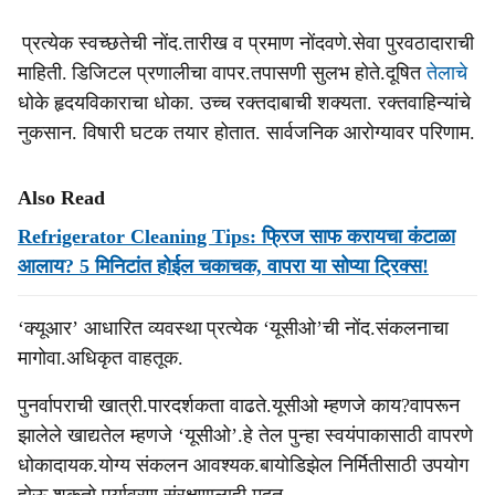
प्रत्येक स्वच्छतेची नोंद.तारीख व प्रमाण नोंदवणे.सेवा पुरवठादाराची
माहिती. डिजिटल प्रणालीचा वापर.तपासणी सुलभ होते.दूषित
तेलाचे
धोके हृदयविकाराचा धोका. उच्च रक्तदाबाची शक्यता. रक्तवाहिन्यांचे
नुकसान. विषारी घटक तयार होतात. सार्वजनिक आरोग्यावर परिणाम.
Also Read
Refrigerator Cleaning Tips: फ्रिज साफ करायचा कंटाळा
आलाय? 5 मिनिटांत होईल चकाचक, वापरा या सोप्या ट्रिक्स!
‘क्यूआर’ आधारित व्यवस्था प्रत्येक ‘यूसीओ’ची नोंद.संकलनाचा
मागोवा.अधिकृत वाहतूक.
पुनर्वापराची खात्री.पारदर्शकता वाढते.यूसीओ म्हणजे काय?वापरून
झालेले खाद्यतेल म्हणजे ‘यूसीओ’.हे तेल पुन्हा स्वयंपाकासाठी वापरणे
धोकादायक.योग्य संकलन आवश्यक.बायोडिझेल निर्मितीसाठी उपयोग