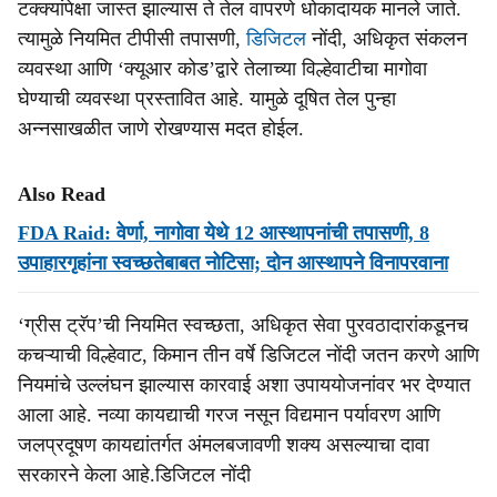
टक्क्यांपेक्षा जास्त झाल्यास ते तेल वापरणे धोकादायक मानले जाते.
त्यामुळे नियमित टीपीसी तपासणी,
डिजिटल
नोंदी, अधिकृत संकलन
व्यवस्था आणि ‘क्यूआर कोड’द्वारे तेलाच्या विल्हेवाटीचा मागोवा
घेण्याची व्यवस्था प्रस्तावित आहे. यामुळे दूषित तेल पुन्हा
अन्नसाखळीत जाणे रोखण्यास मदत होईल.
Also Read
FDA Raid: वेर्णा, नागोवा येथे 12 आस्थापनांची तपासणी, 8
उपाहारगृहांना स्वच्छतेबाबत नोटिसा; दोन आस्थापने विनापरवाना
‘ग्रीस ट्रॅप’ची नियमित स्वच्छता, अधिकृत सेवा पुरवठादारांकडूनच
कचऱ्याची विल्हेवाट, किमान तीन वर्षे डिजिटल नोंदी जतन करणे आणि
नियमांचे उल्लंघन झाल्यास कारवाई अशा उपाययोजनांवर भर देण्यात
आला आहे. नव्या कायद्याची गरज नसून विद्यमान पर्यावरण आणि
जलप्रदूषण कायद्यांतर्गत अंमलबजावणी शक्य असल्याचा दावा
सरकारने केला आहे.डिजिटल नोंदी