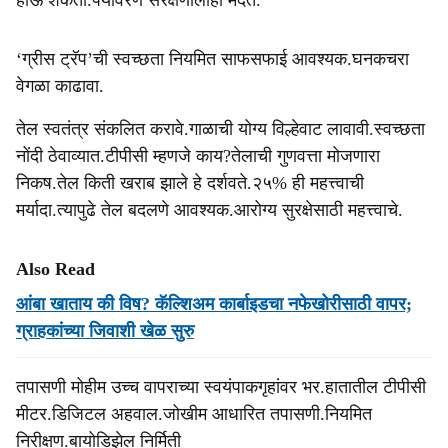
होऊ शकतो.पर्यावरण संरक्षणालाही मदत.
‘ग्रीस ट्रॅप’ची स्वच्छता नियमित साफसफाई आवश्यक.घनकचरा
वेगळा काढावा.
तेल स्वतंत्र संकलित करावे.गाळाची योग्य विल्हेवाट लावावी.स्वच्छता
नोंदी ठेवाव्यात.टीपीसी म्हणजे काय?तेलाची गुणवत्ता मोजणारा
निकष.तेल किती खराब झाले हे दर्शवते.२५% ही महत्त्वाची
मर्यादा.त्यापुढे तेल बदलणे आवश्यक.आरोग्य सुरक्षेसाठी महत्त्वाचे.
Also Read
आंबा खाताय की विष? कॅल्शिअम कार्बाइडचा नफेखोरीसाठी वापर;
ग्राहकांच्या जिवाशी खेळ सुरु
तपासणी मोहीम उच्च वापराच्या स्वयंपाकगृहांवर भर.हातातील टीपीसी
मीटर.डिजिटल अहवाल.जोखीम आधारित तपासणी.नियमित
निरीक्षण.बायोडिझेल निर्मिती