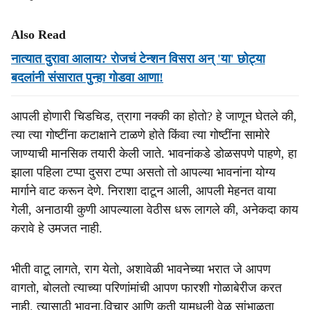
Also Read
नात्यात दुरावा आलाय? रोजचं टेन्शन विसरा अन् 'या' छोट्या
बदलांनी संसारात पुन्हा गोडवा आणा!
आपली होणारी चिडचिड, त्रागा नक्की का होतो? हे जाणून घेतले की,
त्या त्या गोष्टींना कटाक्षाने टाळणे होते किंवा त्या गोष्टींना सामोरे
जाण्याची मानसिक तयारी केली जाते. भावनांकडे डोळसपणे पाहणे, हा
झाला पहिला टप्पा दुसरा टप्पा असतो तो आपल्या भावनांना योग्य
मार्गाने वाट करून देणे. निराशा दाटून आली, आपली मेहनत वाया
गेली, अनाठायी कुणी आपल्याला वेठीस धरू लागले की, अनेकदा काय
करावे हे उमजत नाही.
भीती वाटू लागते, राग येतो, अशावेळी भावनेच्या भरात जे आपण
वागतो, बोलतो त्याच्या परिणांमांची आपण फारशी गोळाबेरीज करत
नाही. त्यासाठी भावना,विचार आणि कृती यामधली वेळ सांभाळता