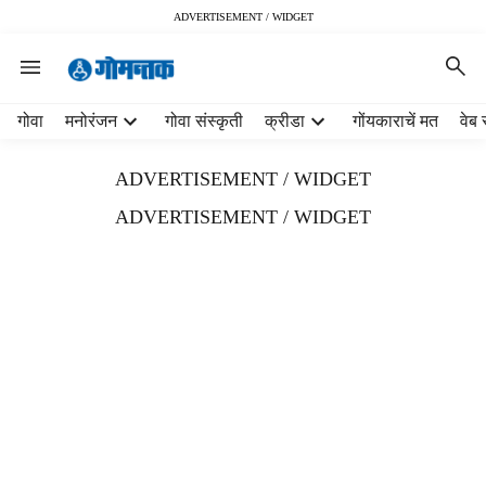
ADVERTISEMENT / WIDGET
H
गोवा
मनोरंजन
गोवा संस्कृती
क्रीडा
गोंयकाराचें मत
वेब 
e
a
ADVERTISEMENT / WIDGET
d
e
ADVERTISEMENT / WIDGET
r
m
e
n
u
i
t
e
m
s