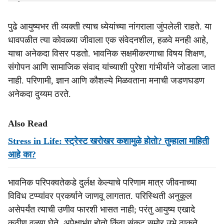
पुढे आयुष्यभर ती व्यक्ती त्याच ध्येयांच्या नांगराला जुंपलेली राहते. या
धावपळीत त्या कोवळ्या जीवाला एक संवेदनशील, हळवे मनही आहे,
याचा अनेकदा विसर पडतो. भावनिक सक्षमीकरणाचा विषय शिक्षण,
संगोपन आणि सामाजिक संवाद यांच्याशी पुरेशा गांभीर्याने जोडला जात
नाही. परिणामी, ज्ञान आणि कौशल्ये मिळवताना मनाची जडणघडण
अनेकदा दुय्यम ठरते.
Also Read
Stress in Life: स्ट्रेस्ट खरोखर कशामुळे होतो? तुम्हाला माहिती
आहे का?
भावनिक परिपक्वतेकडे दुर्लक्ष केल्याचे परिणाम मात्र जीवनाच्या
विविध टप्प्यांवर प्रकर्षाने जाणवू लागतात. परिस्थिती अनुकूल
असेपर्यंत त्याची उणीव फारशी भासत नाही; परंतु आयुष्य एखादे
कठीण वळण घेते, अपेक्षाभंग होतो किंवा संकट समोर उभे ठाकते,