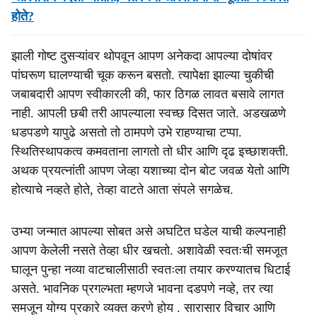
होते?
झाली गोष्ट दुसऱ्यांवर थोपवून आपण अनेकदा आपल्या दोषांवर
पांघरूण घालण्याची चूक करून बसतो. त्यापेक्षा झाल्या चुकीची
जबाबदारी आपण स्वीकारली की, फार ठिगळ लावत बसावे लागत
नाही. आपली छबी तरी आपल्याला स्वच्छ दिसत जाते. अडखळणे
धडपडणे यापुढे असतो तो ठामपणे उभे राहण्याचा टप्पा.
स्थितिस्थापकत्व कमवताना लागतो तो धीर आणि दृढ इच्छाशक्ती.
अथक प्रयत्नांती आपण जेव्हा यशाच्या दोन बोट जवळ येतो आणि
होत्याचे नव्हते होते, तेव्हा वाटते आता संपले सगळेच.
उभ्या जन्मात आपल्या सोबत असे अघटित घडेल याची कल्पनाही
आपण केलेली नसते तेव्हा धीर खचतो. अशावेळी स्वतःची समजूत
घालून पुन्हा नव्या वाटचालीसाठी स्वतःला तयार करण्यातच धिटाई
असते. भावनिक प्रगल्भता म्हणजे भावना दडपणे नव्हे, तर त्या
समजून योग्य प्रकारे व्यक्त करणे होय . सारासार विचार आणि