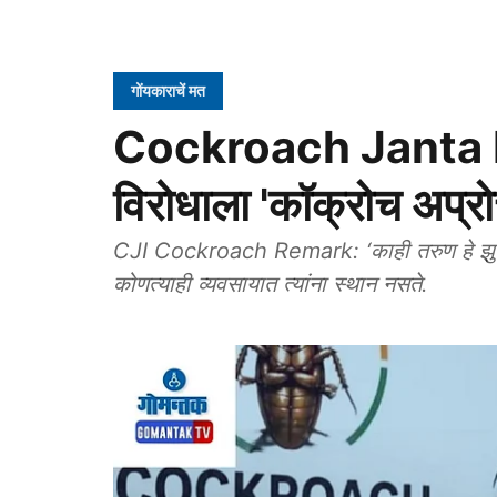
गोंयकाराचें मत
Cockroach Janta Pa
विरोधाला 'कॉक्रोच अप्र
CJI Cockroach Remark: ‘काही तरुण हे झुरळांसारखे असतात; त्यांना कसलाही रोजगार मिळत नाही,
कोणत्याही व्यवसायात त्यांना स्थान नसते.