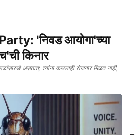
rty: 'निवड आयोगा'च्या
ोच'ची किनार