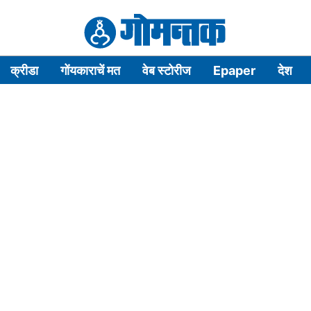
क्रीडा
गोंयकाराचें मत
वेब स्टोरीज
Epaper
देश