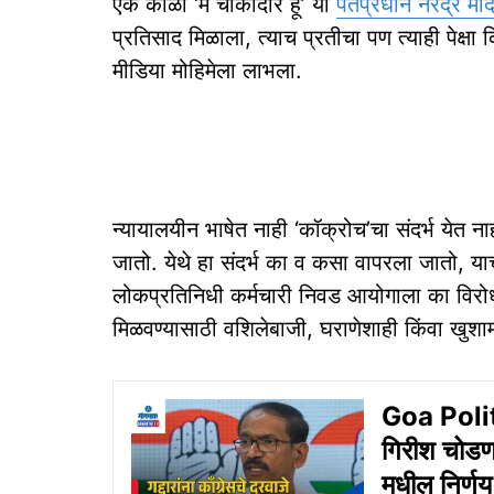
एके काळी ‘मै चौकीदार हूॅं’ या
पंतप्रधान नरेंद्र मोद
प्रतिसाद मिळाला, त्याच प्रतीचा पण त्याही पेक्ष
मीडिया मोहिमेला लाभला.
न्यायालयीन भाषेत नाही ‘कॉक्रोच’चा संदर्भ येत नाह
जातो. येथे हा संदर्भ का व कसा वापरला जातो, या
लोकप्रतिनिधी कर्मचारी निवड आयोगाला का विरोध क
मिळवण्यासाठी वशिलेबाजी, घराणेशाही किंवा खुशाम
Goa Politic
गिरीश चोडणक
मधील निर्ण