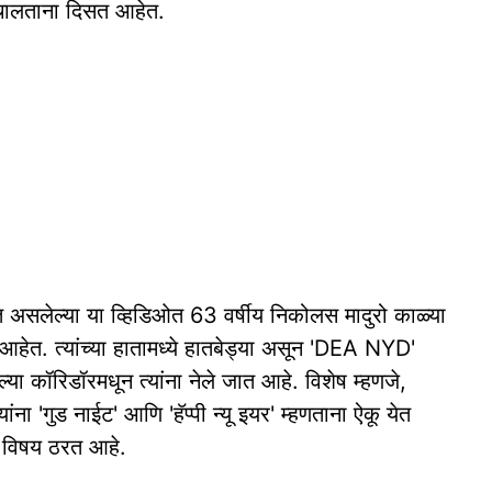
त चालताना दिसत आहेत.
सलेल्या या व्हिडिओत 63 वर्षीय निकोलस मादुरो काळ्या
त आहेत. त्यांच्या हातामध्ये हातबेड्या असून 'DEA NYD'
्या कॉरिडॉरमधून त्यांना नेले जात आहे. विशेष म्हणजे,
ंना 'गुड नाईट' आणि 'हॅप्पी न्यू इयर' म्हणताना ऐकू येत
ा विषय ठरत आहे.