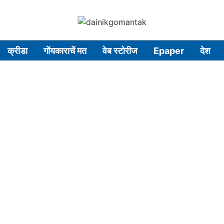
क्रीडा
गोंयकाराचें मत
वेब स्टोरीज
Epaper
देश