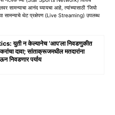
पोर्ट्स नेटवर्क'च्या (Star Sports Network) विविध
ाईलवर सामन्याचा आनंद घ्यायचा आहे, त्यांच्यासाठी 'जियो
 सामन्याचे थेट प्रक्षेपण (Live Streaming) उपलब्ध
cs: युती न केल्‍यानेच ‘आप’ला निवडणुकीत
रांचा दावा; सांताक्रूजमधील मतदारांना
घेऊन निवडणार पर्याय