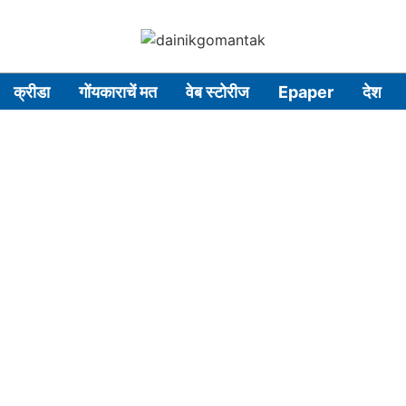
क्रीडा
गोंयकाराचें मत
वेब स्टोरीज
Epaper
देश