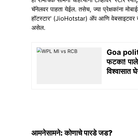
हा रोमांचक सामना चाहत्यांना टीव्हीवर 'स्टार स्
चॅनेलवर पाहता येईल. तसेच, ज्या प्रेक्षकांना मोब
हॉटस्टार' (JioHotstar) ॲप आणि वेबसाइटवर या
असेल.
Goa politi
फटका! पालेक
विश्‍‍वासात 
आमनेसामने: कोणाचे पारडे जड?