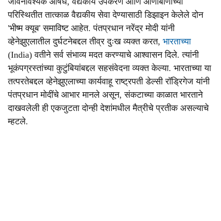
जीवनावश्यक औषधे, वैद्यकीय उपकरणे आणि आणीबाणीच्या
परिस्थितीत तात्काळ वैद्यकीय सेवा देण्यासाठी डिझाइन केलेले दोन
'भीष्म क्यूब' समाविष्ट आहेत. पंतप्रधान नरेंद्र मोदी यांनी
व्हेनेझुएलातील दुर्घटनेबद्दल तीव्र दुःख व्यक्त करत,
भारताच्या
(India) वतीने सर्व संभाव्य मदत करण्याचे आश्वासन दिले. त्यांनी
भूकंपग्रस्तांच्या कुटुंबियांबद्दल सहसंवेदना व्यक्त केल्या. भारताच्या या
तत्परतेबद्दल व्हेनेझुएलाच्या कार्यवाहू राष्ट्रपती डेल्सी रॉड्रिगेज यांनी
पंतप्रधान मोदींचे आभार मानले असून, संकटाच्या काळात भारताने
दाखवलेली ही एकजुटता दोन्ही देशांमधील मैत्रीचे प्रतीक असल्याचे
म्हटले.