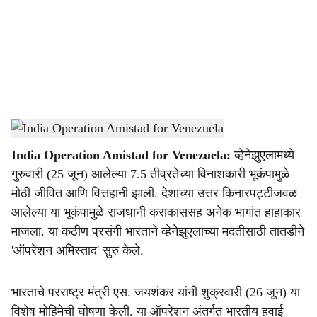
i
a
l
s
Operation Amistad
-
Dainik Gomantak
h
India Operation Amistad for Venezuela:
व्हेनेझुएलामध्ये
a
गुरुवारी (25 जून) आलेल्या 7.5 तीव्रतेच्या विनाशकारी भूकंपामुळे
r
मोठी जीवित आणि वित्तहानी झाली. देशाच्या उत्तर किनारपट्टीजवळ
आलेल्या या भूकंपामुळे राजधानी कराकाससह अनेक भागांत हाहाकार
e
माजला. या कठीण प्रसंगी भारताने व्हेनेझुएलाच्या मदतीसाठी तातडीने
'ऑपरेशन अमिस्ताद' सुरु केले.
भारताचे परराष्ट्र मंत्री एस. जयशंकर यांनी शुक्रवारी (26 जून) या
विशेष मोहिमेची घोषणा केली. या ऑपरेशन अंतर्गत भारतीय हवाई