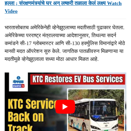
हल्ला ; संरक्षणमंत्र्यांचे घर अन् लष्करी तळाला केलं लक्ष्य Watch
Video
भारतासोबतच अमेरिकेनेही व्हेनेझुएलाच्या मदतीसाठी पुढाकार घेतला.
अमेरिकेच्या परराष्ट्र मंत्रालयाच्या आदेशानुसार, तिथल्या सदर्न
कमांडने सी-17 ग्लोबमास्टर आणि सी-130 हर्क्युलिस विमानांद्वारे मोठे
मानवी मदत ऑपरेशन सुरु केले. जागतिक पातळीवरुन मिळणाऱ्या या
मदतीमुळे व्हेनेझुएलाला सध्या मोठा आधार मिळत आहे.