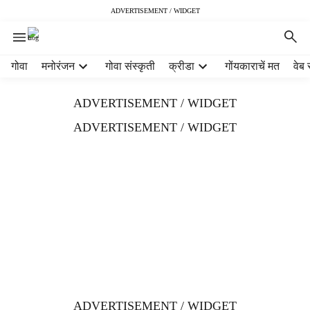
ADVERTISEMENT / WIDGET
H
गोवा
मनोरंजन
गोवा संस्कृती
क्रीडा
गोंयकाराचें मत
वेब 
e
a
ADVERTISEMENT / WIDGET
d
e
ADVERTISEMENT / WIDGET
r
m
e
n
u
i
t
e
m
s
ADVERTISEMENT / WIDGET