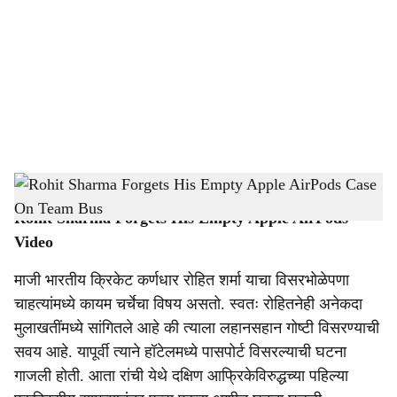
c
i
a
l
s
Rohit Sharma Forgets His Empty Apple AirPods Case On Team Bus
h
Rohit Sharma Forgets His Empty Apple AirPods
a
Video
r
माजी भारतीय क्रिकेट कर्णधार रोहित शर्मा याचा विसरभोळेपणा
e
चाहत्यांमध्ये कायम चर्चेचा विषय असतो. स्वतः रोहितनेही अनेकदा
मुलाखतींमध्ये सांगितले आहे की त्याला लहानसहान गोष्टी विसरण्याची
सवय आहे. यापूर्वी त्याने हॉटेलमध्ये पासपोर्ट विसरल्याची घटना
गाजली होती. आता रांची येथे दक्षिण आफ्रिकेविरुद्धच्या पहिल्या