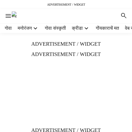
ADVERTISEMENT / WIDGET
H
गोवा
मनोरंजन
गोवा संस्कृती
क्रीडा
गोंयकाराचें मत
वेब 
e
a
ADVERTISEMENT / WIDGET
d
e
ADVERTISEMENT / WIDGET
r
m
e
n
u
i
t
e
m
s
ADVERTISEMENT / WIDGET