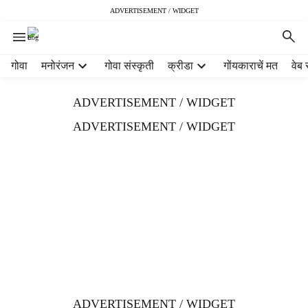
ADVERTISEMENT / WIDGET
H
गोवा
मनोरंजन
गोवा संस्कृती
क्रीडा
गोंयकाराचें मत
वेब 
e
a
ADVERTISEMENT / WIDGET
d
e
ADVERTISEMENT / WIDGET
r
m
e
n
u
i
t
e
m
s
ADVERTISEMENT / WIDGET