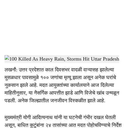
c
i
a
l
s
100 Killed As Heavy Rain, Storms Hit Uttar Pradesh
-
Dainik Gomantak
h
लखनौ: उत्तर प्रदेशात काल दिवसभर वादळी वाऱ्यासह झालेल्या
a
मुसळधार पावसामुळे १०० जणांचा मृत्यू झाला असून अनेक घरांचे
r
नुकसान झाले आहे. मदत आयुक्तांच्या कार्यालयाने आज दिलेल्या
माहितीनुसार, या नैसर्गिक आपत्तीत झाडे आणि विजेचे खांब उन्मळून
e
पडली. अनेक जिल्ह्यातील जनजीवन विस्कळीत झाले आहे.
मुख्यमंत्री योगी आदित्यनाथ यांनी या घटनेची गंभीर दखल घेतली
असून, बाधित कुटुंबांना २४ तासांच्या आत मदत पोहोचविण्याचे निर्देश