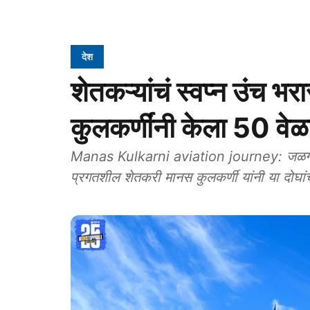
देश
शेतकऱ्यांचं स्वप्न उंच भ
कुलकर्णींनी केला 50 वेळ
Manas Kulkarni aviation journey: जळगाव जिल
प्रगतशील शेतकरी मानस कुलकर्णी यांनी या दोघां