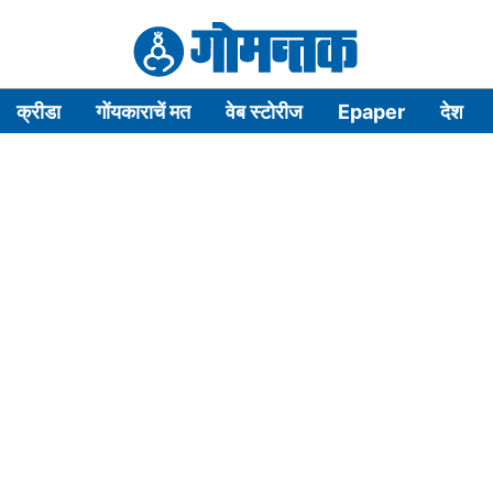
क्रीडा
गोंयकाराचें मत
वेब स्टोरीज
Epaper
देश