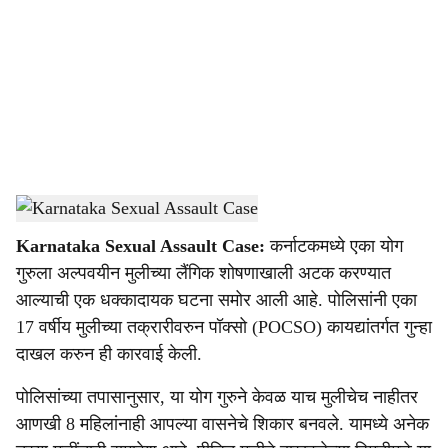
c
i
a
l
s
Sexual Assault Case
-
Dainik Gomantak
h
Karnataka Sexual Assault Case:
कर्नाटकमध्ये एका योग
a
गुरुला अल्पवयीन मुलीच्या लैंगिक शोषणाखाली अटक करण्यात
r
आल्याची एक धक्कादायक घटना समोर आली आहे. पोलिसांनी एका
17 वर्षीय मुलीच्या तक्रारीवरुन पॉक्सो (POCSO) कायद्यांतर्गत गुन्हा
e
दाखल करुन ही कारवाई केली.
पोलिसांच्या तपासानुसार, या योग गुरुने केवळ याच मुलीचेच नाहीतर
आणखी 8 महिलांनाही आपल्या वासनेचे शिकार बनवले. यामध्ये अनेक