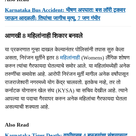
Karnataka Bus Accident: भीषण अपघात! बस लॉरी ट्र्कवर
जाऊन आदळली; तिघांचा जागीच मृत्यू, 7 जण गंभीर
आणखी 8 महिलांनाही शिकार बनवले
या प्रकरणात गुन्हा दाखल केल्यानंतर पोलिसांनी तपास सुरु केला
असता, निरंजन मूर्तीने इतर 8
महिलांनाही
(Womens) लैंगिक शोषण
करुन त्यांचा गैरफायदा घेतल्याचे समोर आले. या महिलांमध्येही अनेक
तरुणींचा समावेश आहे. आरोपी निरंजन मूर्ती मागील अनेक वर्षांपासून
राजराजेश्वरी नगरमध्ये योग केंद्र चालवतो. इतकेच नव्हे, तर तो
कर्नाटक योगासन खेल संघ (KYSA) चा सचिव देखील आहे. त्याने
आपल्या या पदाचा गैरवापर करुन अनेक महिलांचा गैरफायदा घेतला
असल्याची शक्यता आहे.
Also Read
Karnataka Tiger Death: वाघीणसह 4 बछड्यांचा संशयास्पद