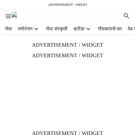
ADVERTISEMENT / WIDGET
H
गोवा
मनोरंजन
गोवा संस्कृती
क्रीडा
गोंयकाराचें मत
वेब 
e
a
ADVERTISEMENT / WIDGET
d
e
ADVERTISEMENT / WIDGET
r
m
e
n
u
i
t
e
m
s
ADVERTISEMENT / WIDGET