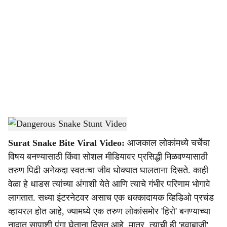
o
c
i
a
l
s
Viral Video
-
Dainik Gomantak
h
Surat Snake Bite Viral Video:
आजकाल लोकांमध्ये चर्चेचा
a
विषय बनण्यासाठी किंवा सोशल मीडियावर प्रसिद्धी मिळवण्यासाठी
r
तरुण पिढी अनेकदा स्वतःचा जीव धोक्यात घालताना दिसते. काही
वेळा हे धाडस त्यांच्या अंगाशी येते आणि त्याचे गंभीर परिणाम भोगावे
e
लागतात. सध्या इंटरनेटवर असाच एक धक्कादायक व्हिडिओ प्रचंड
व्हायरल होत आहे, ज्यामध्ये एक तरुण लोकांसमोर 'हिरो' बनण्याच्या
नादात सापाशी पंगा घेताना दिसत आहे. मात्र, त्याची ही 'हवाबाजी'