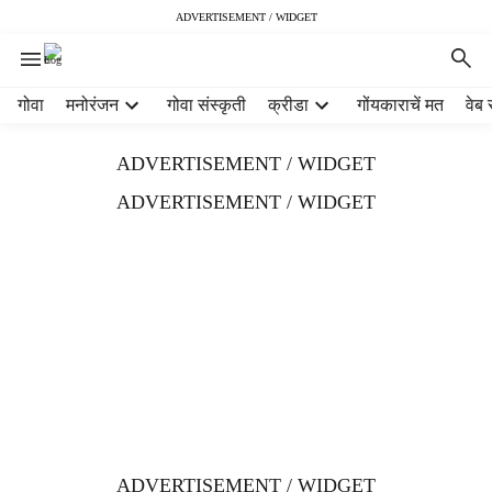
ADVERTISEMENT / WIDGET
H
गोवा
मनोरंजन
गोवा संस्कृती
क्रीडा
गोंयकाराचें मत
वेब 
e
a
ADVERTISEMENT / WIDGET
d
e
ADVERTISEMENT / WIDGET
r
m
e
n
u
i
t
e
m
s
ADVERTISEMENT / WIDGET