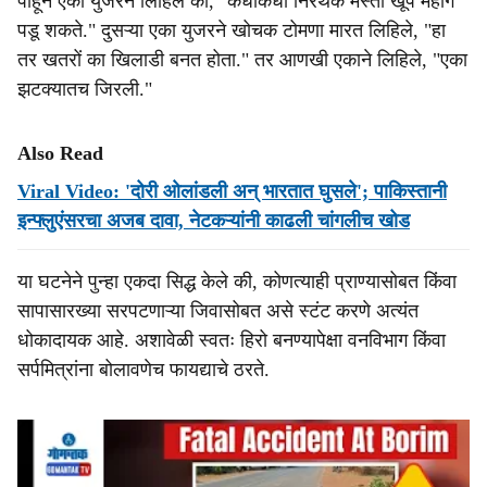
पाहून एका युजरने लिहिले की, "कधीकधी निरर्थक मस्ती खूप महाग
पडू शकते." दुसऱ्या एका युजरने खोचक टोमणा मारत लिहिले, "हा
तर खतरों का खिलाडी बनत होता." तर आणखी एकाने लिहिले, "एका
झटक्यातच जिरली."
Also Read
Viral Video: 'दोरी ओलांडली अन् भारतात घुसले'; पाकिस्तानी
इन्फ्लुएंसरचा अजब दावा, नेटकऱ्यांनी काढली चांगलीच खोड
या घटनेने पुन्हा एकदा सिद्ध केले की, कोणत्याही प्राण्यासोबत किंवा
सापासारख्या सरपटणाऱ्या जिवासोबत असे स्टंट करणे अत्यंत
धोकादायक आहे. अशावेळी स्वतः हिरो बनण्यापेक्षा वनविभाग किंवा
सर्पमित्रांना बोलावणेच फायद्याचे ठरते.