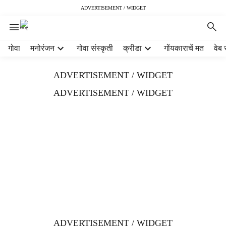
ADVERTISEMENT / WIDGET
H
गोवा
मनोरंजन
गोवा संस्कृती
क्रीडा
गोंयकाराचें मत
वेब 
e
a
ADVERTISEMENT / WIDGET
d
e
ADVERTISEMENT / WIDGET
r
m
e
n
u
i
t
e
m
s
ADVERTISEMENT / WIDGET