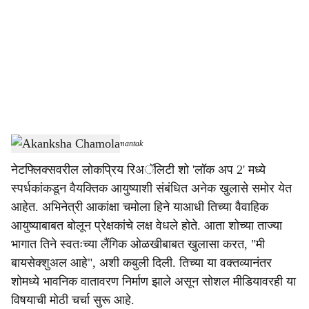
c
i
a
l
s
Akanksha Chamola
-
Dainik Gomantak
h
नेटफ्लिक्सवरील लोकप्रिय रिअॅलिटी शो 'लॉक अप 2' मध्ये
a
स्पर्धकांकडून वैयक्तिक आयुष्याशी संबंधित अनेक खुलासे समोर येत
r
आहेत. अभिनेत्री आकांक्षा चमोला हिने याआधी तिच्या वैवाहिक
आयुष्याबाबत बोलून प्रेक्षकांचे लक्ष वेधले होते. आता शोच्या ताज्या
e
भागात तिने स्वतःच्या लैंगिक ओळखीबाबत खुलासा करत, "मी
बायसेक्शुअल आहे", अशी कबुली दिली. तिच्या या वक्तव्यानंतर
शोमध्ये भावनिक वातावरण निर्माण झाले असून सोशल मीडियावरही या
विषयाची मोठी चर्चा सुरू आहे.