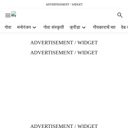
ADVERTISEMENT / WIDGET
H
गोवा
मनोरंजन
गोवा संस्कृती
क्रीडा
गोंयकाराचें मत
वेब 
e
a
ADVERTISEMENT / WIDGET
d
e
ADVERTISEMENT / WIDGET
r
m
e
n
u
i
t
e
m
s
ADVERTISEMENT / WIDGET