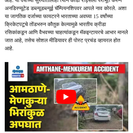
आहे. या वर्षाच्या सुरुवातीलाही त्याने कोडी रोड्सला पराभूत करुन
अनडिस्प्यूटेड डब्ल्यूडब्ल्यूई चॅम्पियनशिपवर आपले नाव कोरले. अशा
या जागतिक दर्जाच्या फायटरने भारताच्या अवघ्या 15 वर्षांच्या
क्रिकेटपटूचे तोंडभरुन कौतुक केल्यामुळे भारतीय क्रीडा
रसिकांकडून आणि वैभवच्या चाहत्यांकडून मॅकइन्टायरचे आभार मानले
जात आहे, तसेच सोशल मीडियावर ही पोस्ट प्रचंड व्हायरल होत
आहे.