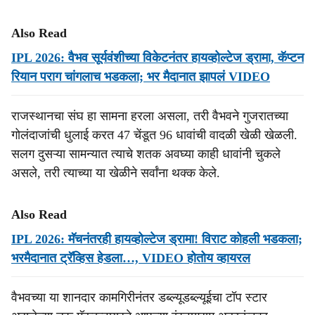
Also Read
IPL 2026: वैभव सूर्यवंशीच्या विकेटनंतर हायव्होल्टेज ड्रामा, कॅप्टन
रियान पराग चांगलाच भडकला; भर मैदानात झापलं VIDEO
राजस्थानचा संघ हा सामना हरला असला, तरी वैभवने गुजरातच्या
गोलंदाजांची धुलाई करत 47 चेंडूत 96 धावांची वादळी खेळी खेळली.
सलग दुसऱ्या सामन्यात त्याचे शतक अवघ्या काही धावांनी चुकले
असले, तरी त्याच्या या खेळीने सर्वांना थक्क केले.
Also Read
IPL 2026: मॅचनंतरही हायव्होल्टेज ड्रामा! विराट कोहली भडकला;
भरमैदानात ट्रॅव्हिस हेडला…, VIDEO होतोय व्हायरल
वैभवच्या या शानदार कामगिरीनंतर डब्ल्यूडब्ल्यूईचा टॉप स्टार