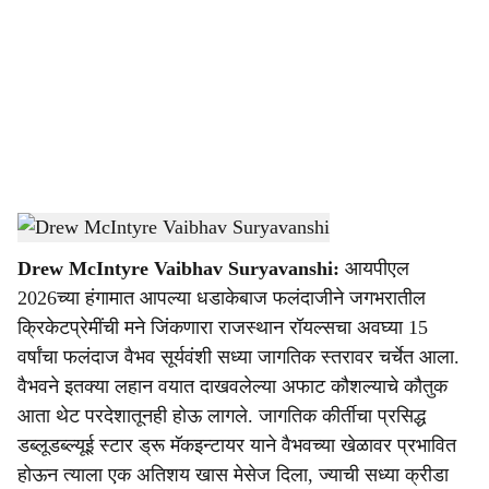
c
i
a
l
s
Drew McIntyre Vaibhav Suryavanshi
-
Dainik Gomantak
h
Drew McIntyre Vaibhav Suryavanshi:
आयपीएल
a
2026च्या हंगामात आपल्या धडाकेबाज फलंदाजीने जगभरातील
r
क्रिकेटप्रेमींची मने जिंकणारा राजस्थान रॉयल्सचा अवघ्या 15
वर्षांचा फलंदाज वैभव सूर्यवंशी सध्या जागतिक स्तरावर चर्चेत आला.
e
वैभवने इतक्या लहान वयात दाखवलेल्या अफाट कौशल्याचे कौतुक
आता थेट परदेशातूनही होऊ लागले. जागतिक कीर्तीचा प्रसिद्ध
डब्लूडब्ल्यूई स्टार ड्रू मॅकइन्टायर याने वैभवच्या खेळावर प्रभावित
होऊन त्याला एक अतिशय खास मेसेज दिला, ज्याची सध्या क्रीडा