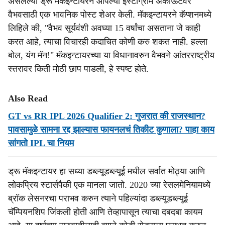
असलेल्या ड्रू मॅकइन्टायरने आपल्या इंस्टाग्राम अकाऊंटवर
वैभवसाठी एक भावनिक पोस्ट शेअर केली. मॅकइन्टायरने कॅप्शनमध्ये
लिहिले की, "वैभव सूर्यवंशी अवघ्या 15 वर्षांचा असताना जे काही
करत आहे, त्याचा विचारही कदाचित कोणी करु शकत नाही. हल्ला
बोल, यंग मॅन!" मॅकइन्टायरच्या या विधानावरुन वैभवने आंतरराष्ट्रीय
स्तरावर किती मोठी छाप पाडली, हे स्पष्ट होते.
Also Read
GT vs RR IPL 2026 Qualifier 2: गुजरात की राजस्थान?
पावसामुळे सामना रद्द झाल्यास फायनलचं तिकीट कुणाला? पाहा काय
सांगतो IPL चा नियम
ड्रू मॅकइन्टायर हा सध्या डब्ल्यूडब्ल्यूई मधील सर्वात मोठ्या आणि
लोकप्रिय स्टार्सपैकी एक मानला जातो. 2020 च्या रेसलमेनियामध्ये
ब्रॉक लेसनरचा पराभव करुन त्याने पहिल्यांदा डब्ल्यूडब्ल्यूई
चॅम्पियनशिप जिंकली होती आणि तेव्हापासून त्याचा दबदबा कायम