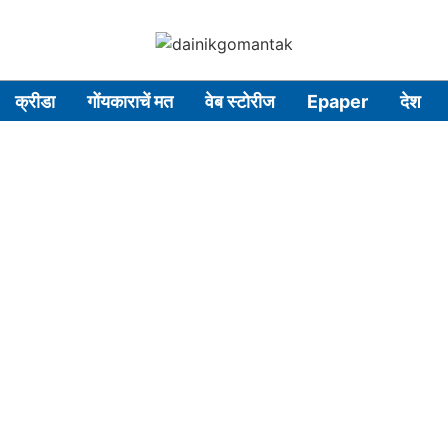
क्रीडा
गोंयकाराचें मत
वेब स्टोरीज
Epaper
देश