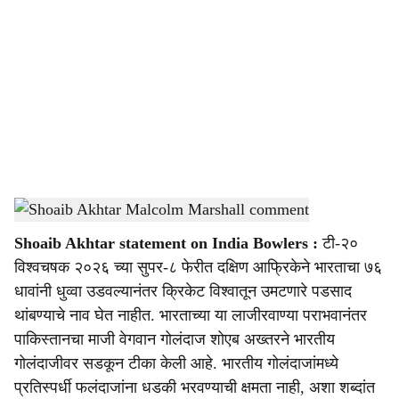
o
c
i
a
l
s
Shoaib Akhtar Malcolm Marshall comment
-
Dainik Gomantak
h
Shoaib Akhtar statement on India Bowlers
:
टी-२०
a
विश्वचषक २०२६ च्या सुपर-८ फेरीत दक्षिण आफ्रिकेने भारताचा ७६
r
धावांनी धुव्वा उडवल्यानंतर क्रिकेट विश्वातून उमटणारे पडसाद
थांबण्याचे नाव घेत नाहीत. भारताच्या या लाजीरवाण्या पराभवानंतर
e
पाकिस्तानचा माजी वेगवान गोलंदाज शोएब अख्तरने भारतीय
गोलंदाजीवर सडकून टीका केली आहे. भारतीय गोलंदाजांमध्ये
प्रतिस्पर्धी फलंदाजांना धडकी भरवण्याची क्षमता नाही, अशा शब्दांत