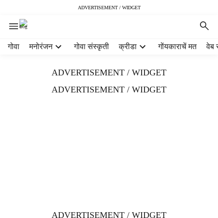
ADVERTISEMENT / WIDGET
H
गोवा
मनोरंजन
गोवा संस्कृती
क्रीडा
गोंयकाराचें मत
वेब 
e
a
ADVERTISEMENT / WIDGET
d
e
ADVERTISEMENT / WIDGET
r
m
e
n
u
i
t
e
m
s
ADVERTISEMENT / WIDGET