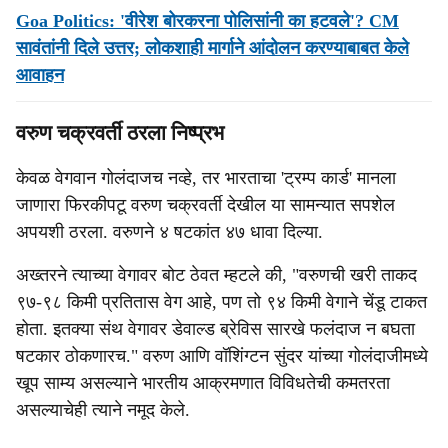
Goa Politics: 'वीरेश बोरकरना पोलिसांनी का हटवले'? CM
सावंतांनी दिले उत्तर; लोकशाही मार्गाने आंदोलन करण्याबाबत केले
आवाहन
वरुण चक्रवर्ती ठरला निष्प्रभ
केवळ वेगवान गोलंदाजच नव्हे, तर भारताचा 'ट्रम्प कार्ड' मानला
जाणारा फिरकीपटू वरुण चक्रवर्ती देखील या सामन्यात सपशेल
अपयशी ठरला. वरुणने ४ षटकांत ४७ धावा दिल्या.
अख्तरने त्याच्या वेगावर बोट ठेवत म्हटले की, "वरुणची खरी ताकद
९७-९८ किमी प्रतितास वेग आहे, पण तो ९४ किमी वेगाने चेंडू टाकत
होता. इतक्या संथ वेगावर डेवाल्ड ब्रेविस सारखे फलंदाज न बघता
षटकार ठोकणारच." वरुण आणि वॉशिंग्टन सुंदर यांच्या गोलंदाजीमध्ये
खूप साम्य असल्याने भारतीय आक्रमणात विविधतेची कमतरता
असल्याचेही त्याने नमूद केले.