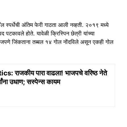
स्पर्धेची अंतिम फेरी गाठता आली नव्हती. २०१९ मध्ये
पद पटकावले होते. यावेळी क्रिस्पिन छेत्री यांच्या
े सहजपणे जिंकताना तब्बल १४ गोल नोंदविले असून एकही गोल
s: राजकीय पारा वाढला! भाजपचे वरिष्‍ठ नेते
चांना उधाण; सस्‍पेन्‍स कायम