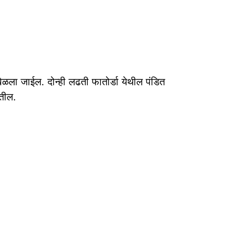
खेळला जाईल. दोन्ही लढती फातोर्डा येथील पंडित
ोतील.