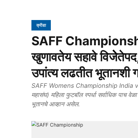
क्रीडा
SAFF Championship
खुणावतेय सहावे विजेेतेपद, 
उपांत्य लढतीत भूतानशी 
SAFF Womens Championship India vs Bh
महासंघ) महिला फुटबॉल स्पर्धा सर्वाधिक पाच वेळा जिंकलेल्या भारतीय संघासमोर यावेळी उपांत्य फेरीत
भूतानचे आव्हान असेल.