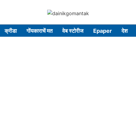
क्रीडा
गोंयकाराचें मत
वेब स्टोरीज
Epaper
देश