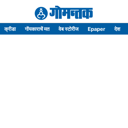
क्रीडा
गोंयकाराचें मत
वेब स्टोरीज
Epaper
देश