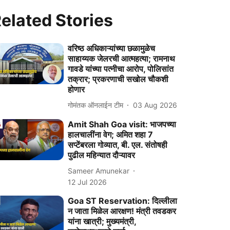
elated Stories
वरिष्‍ठ अधिकाऱ्यांच्या छळामुळेच
साहाय्यक जेलरची आत्महत्या; रामनाथ
गावडे यांच्‍या पत्नीचा आरोप, पोलिसांत
तक्रार; प्रकरणाची सखोल चौकशी
होणार
गोमंतक ऑनलाईन टीम
03 Aug 2026
Amit Shah Goa visit: भाजपच्या
हालचालींना वेग; अमित शहा 7
सप्टेंबरला गोव्यात, बी. एल. संतोषही
पुढील महिन्यात दौऱ्यावर
Sameer Amunekar
12 Jul 2026
Goa ST Reservation: दिल्लीला
न जाता मिळेल आरक्षण! मंत्री तवडकर
यांना खात्री; मुख्यमंत्री,