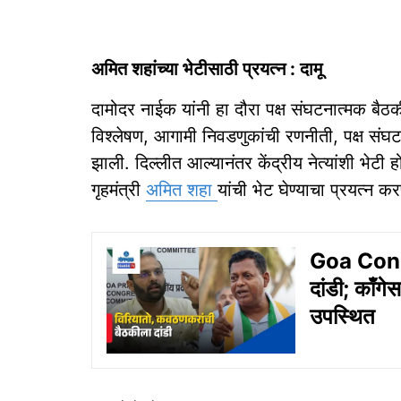
अमित शहांच्‍या भेटीसाठी प्रयत्‍न : दामू
दामोदर नाईक यांनी हा दौरा पक्ष संघटनात्मक बैठ
विश्लेषण, आगामी निवडणुकांची रणनीती, पक्ष संघटन
झाली. दिल्लीत आल्यानंतर केंद्रीय नेत्यांशी भेटी
गृहमंत्री
अमित शहा
यांची भेट घेण्याचा प्रयत्न कर
Goa Congr
दांडी; काँगेस
उपस्‍थित