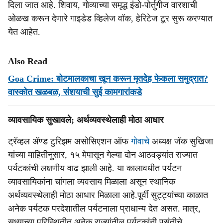
दिला जात आहे. शिवाय, गोव्याच्या समृद्ध इंडो-पोर्तुगीज वारशाची
ओळख करून देणारे गाइडेड व्‍हिलेज वॉक, हेरिटेज टूर सुरू करण्यात
येत आहेत.
Also Read
Goa Crime: बोटमालकाचा खून करून मृतदेह फेकला समुद्रात?
वास्‍कोत खळबळ, संशयाची सुई कामगारांकडे
व्यावसायिक सुखावले; अर्थव्यवस्थेलाही मोठा आधार
ट्रॅव्हल ॲण्‍ड टुरिझम असोसिएशन ऑफ
गोवाचे
अध्यक्ष जॅक सुखिजा
यांच्या माहितीनुसार, १५ मेपासून गेल्या दोन आठवड्यांत राज्यात
पर्यटकांची लक्षणीय वाढ झाली आहे. या कालावधीत पर्यटन
व्यावसायिकांना चांगला व्यवसाय मिळाला असून स्थानिक
अर्थव्यवस्थेलाही मोठा आधार मिळाला आहे.पूर्वी सुट्ट्यांच्या काळात
अनेक पर्यटक परदेशातील पर्यटनाला प्राधान्य देत असत. मात्र,
सध्याच्या परिस्थितीत अनेक राज्यांतील पर्यटकांनी पसंतीचे