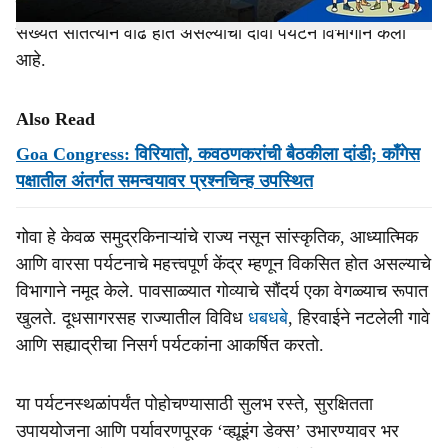
व्हिसासंबंधी अडचणी असूनही गोव्यात देशी-विदेशी पर्यटकांच्या
संख्येत सातत्याने वाढ होत असल्याचा दावा पर्यटन विभागाने केला
आहे.
Also Read
Goa Congress: विरियातो, कवठणकरांची बैठकीला दांडी; काँगेस
पक्षातील अंतर्गत समन्वयावर प्रश्‍‍नचिन्‍ह उपस्‍थित
गोवा हे केवळ समुद्रकिनाऱ्यांचे राज्य नसून सांस्कृतिक, आध्यात्मिक
आणि वारसा पर्यटनाचे महत्त्वपूर्ण केंद्र म्हणून विकसित होत असल्याचे
विभागाने नमूद केले. पावसाळ्यात गोव्याचे सौंदर्य एका वेगळ्याच रूपात
खुलते. दूधसागरसह राज्यातील विविध
धबधबे
, हिरवाईने नटलेली गावे
आणि सह्याद्रीचा निसर्ग पर्यटकांना आकर्षित करतो.
या पर्यटनस्थळांपर्यंत पोहोचण्यासाठी सुलभ रस्ते, सुरक्षितता
उपाययोजना आणि पर्यावरणपूरक ‘व्ह्यूइंग डेक्स’ उभारण्यावर भर