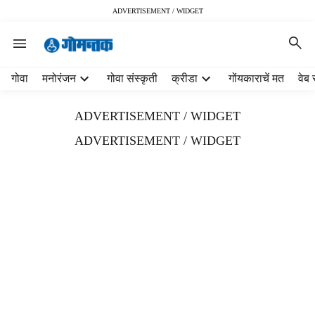
ADVERTISEMENT / WIDGET
H
गोवा
मनोरंजन
गोवा संस्कृती
क्रीडा
गोंयकाराचें मत
वेब 
e
a
ADVERTISEMENT / WIDGET
d
e
ADVERTISEMENT / WIDGET
r
m
e
n
u
i
t
e
m
s