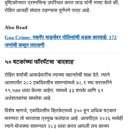
दृष्टिकोनावर प्रश्नचिन्ह उपस्थित करत लाड यांनी स्पष्ट केले की,
रोहित आजही संघात राहण्यास पूर्णपणे पात्र आहे.
Also Read
Goa Crime: स्क्रॅप यार्ड्सवर पोलिसांची धडक कारवाई! 172
जणांची कसून तपासणी
५० षटकांच्या फॉरमॅटचा 'बादशाह'
रोहित शर्माची आकडेवारीच त्याच्या महानतेची साक्ष देते. त्याने
आतापर्यंत २८२ एकदिवसीय सामन्यांमध्ये ४८.९ च्या सरासरीने
११,५७७ धावा केल्या आहेत. यामध्ये ३३ शतके आणि ६१
अर्धशतकांचा समावेश आहे.
विशेष म्हणजे, एकदिवसीय क्रिकेटमध्ये ३५० हून अधिक षटकार
मारणारा तो भारताचा प्रमुख फलंदाज आहे. आयपीएल २०२६ मध्येही
त्याने मोजक्या सामन्यात २८३ धावा करत आपली लय कायम