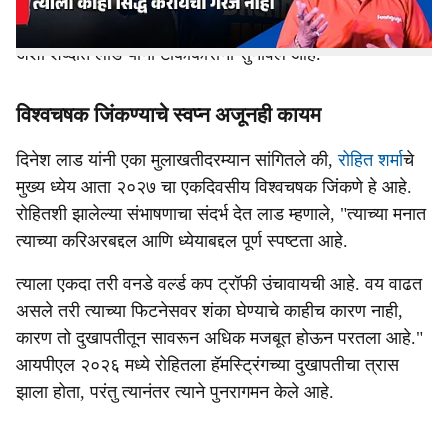
रोहितच्या भविष्यातील नियोजनाबाबत मोठा खुलासा केला आहे.
"रोहितला आता कोणासमोरही काही सिद्ध करण्याची गरज नाही,"
अशा शब्दांत लाड यांनी टीकाकारांना सुनावले आहे.
विश्वचषक जिंकण्याचे स्वप्न अजूनही कायम
दिनेश लाड यांनी एका मुलाखतीदरम्यान सांगितले की,
रोहित शर्मा
चे
मुख्य ध्येय आता २०२७ चा एकदिवसीय विश्वचषक जिंकणे हे आहे.
रोहितशी झालेल्या संभाषणाचा संदर्भ देत लाड म्हणाले, "त्याच्या मनात
त्याच्या करिअरबद्दल आणि ध्येयाबद्दल पूर्ण स्पष्टता आहे.
त्याला एकदा तरी वनडे वर्ल्ड कप ट्रॉफी उंचावायची आहे. वय वाढत
असले तरी त्याच्या फिटनेसवर शंका घेण्याचे काहीच कारण नाही,
कारण तो दुखापतीतून सावरून अधिक मजबूत होऊन परतला आहे."
आयपीएल २०२६ मध्ये रोहितला हॅमस्ट्रिंगच्या दुखापतीचा त्रास
झाला होता, परंतु त्यानंतर त्याने पुनरागमन केले आहे.