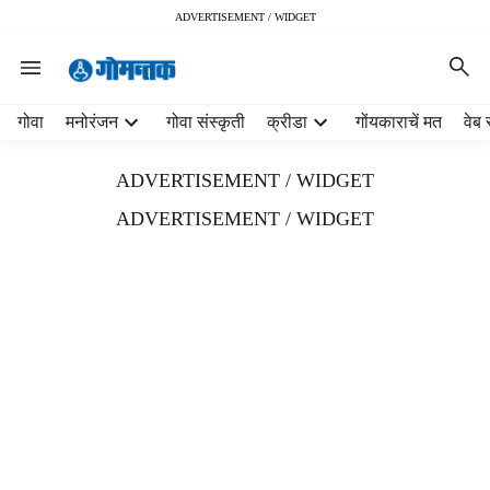
ADVERTISEMENT / WIDGET
H
गोवा
मनोरंजन
गोवा संस्कृती
क्रीडा
गोंयकाराचें मत
वेब 
e
a
ADVERTISEMENT / WIDGET
d
e
ADVERTISEMENT / WIDGET
r
m
e
n
u
i
t
e
m
s