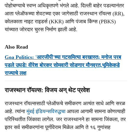
पोहोचण्याचे स्वप्न अधिकृतपणे भंगले आहे. दिल्ली बाहेर पडल्यानंतर
आता प्लेऑफच्या शेवटच्या एका जागेसाठी राजस्थान रॉयल्स (RR),
कोलकाता नाइट राइडर्स (KKR) आणि पंजाब किंग्स (PBKS)
यांच्यात जोरदार चुरस निर्माण झाली आहे.
Also Read
Goa Politics: 'आरजीपी'च्‍या गटसमित्‍या बरखास्‍त; मनोज परब
पडले उघडे! वीरेश बोरकर सोमवारी सोडणार मौनव्रत,भूमिकेकडे
राज्‍याचे लक्ष
राजस्थान रॉयल्स: विजय अन् थेट प्रवेश
राजस्थान रॉयल्ससाठी प्लेऑफचे समीकरण अत्यंत साधे आणि सरळ
आहे. त्यांना
मुंबई इंडियन्सविरुद्धचा
आपला आगामी सामना कोणत्याही
परिस्थितीत जिंकावा लागेल. जर राजस्थानने हा सामना जिंकला, तर
इतर सर्व समीकरणांना पूर्णविराम मिळेल आणि ते १६ गुणांसह