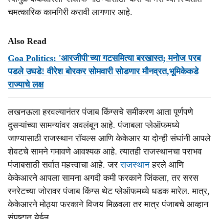
चमत्कारिक कामगिरी करावी लागणार आहे.
Also Read
Goa Politics: 'आरजीपी'च्‍या गटसमित्‍या बरखास्‍त; मनोज परब
पडले उघडे! वीरेश बोरकर सोमवारी सोडणार मौनव्रत,भूमिकेकडे
राज्‍याचे लक्ष
लखनऊला हरवल्यानंतर पंजाब किंग्सचे समीकरण आता पूर्णपणे
दुसऱ्यांच्या सामन्यांवर अवलंबून आहे. पंजाबला प्लेऑफमध्ये
जाण्यासाठी राजस्थान रॉयल्स आणि केकेआर या दोन्ही संघांनी आपले
शेवटचे सामने गमावणे आवश्यक आहे. त्यातही राजस्थानचा पराभव
पंजाबसाठी सर्वात महत्त्वाचा आहे. जर
राजस्थान
हरले आणि
केकेआरने आपला सामना अगदी कमी फरकाने जिंकला, तर सरस
रनरेटच्या जोरावर पंजाब किंग्स थेट प्लेऑफमध्ये धडक मारेल. मात्र,
केकेआरने मोठ्या फरकाने विजय मिळवला तर मात्र पंजाबचे आव्हान
संपुष्टात येईल.