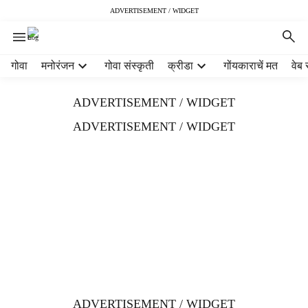
ADVERTISEMENT / WIDGET
H
गोवा
मनोरंजन
गोवा संस्कृती
क्रीडा
गोंयकाराचें मत
वेब 
e
a
ADVERTISEMENT / WIDGET
d
e
ADVERTISEMENT / WIDGET
r
m
e
n
u
i
t
e
m
s
ADVERTISEMENT / WIDGET