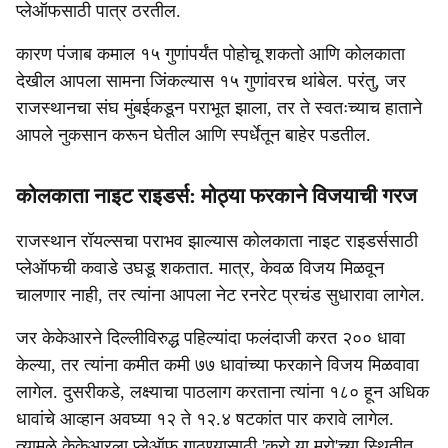
प्लेऑफसाठी पात्र ठरतील.
कारण पंजाब कमाल १५ गुणांपर्यंत पोहोचू शकतो आणि कोलकाता
देखील आपला सामना जिंकल्यास १५ गुणांवरच थांबेल. परंतु, जर
राजस्थानचा संघ मुंबईकडून पराभूत झाला, तर ते स्वतःच्याच हाताने
आपले नुकसान करून घेतील आणि स्पर्धेतून बाहेर पडतील.
कोलकाता नाइट राइडर्स: मोठ्या फरकाने विजयाची गरज
राजस्थान रॉयल्सचा पराभव झाल्यास कोलकाता नाइट राइडर्ससाठी
प्लेऑफची कवाडे उघडू शकतात. मात्र, केवळ विजय मिळवून
चालणार नाही, तर त्यांना आपला नेट रनरेट प्रचंड सुधारावा लागेल.
जर केकेआरने दिल्लीविरुद्ध पहिल्यांदा फलंदाजी करत २०० धावा
केल्या, तर त्यांना कमीत कमी ७७ धावांच्या फरकाने विजय मिळवावा
लागेल. दुसरीकडे, लक्ष्याचा पाठलाग करताना त्यांना १८० हून अधिक
धावांचे आव्हान अवघ्या १२ ते १२.४ षटकांत पार करावे लागेल.
त्यामुळे केकेआरला प्लेऑफ गाठण्यासाठी 'करो या मरो'च्या स्थितीत