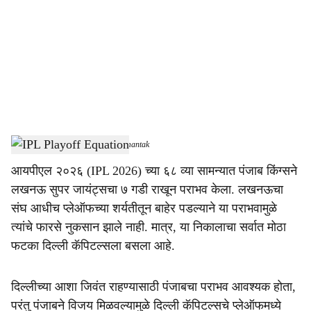
c
i
a
l
s
IPL Playoff Equation
-
Dainik Gomantak
h
आयपीएल २०२६ (IPL 2026) च्या ६८ व्या सामन्यात पंजाब किंग्सने
a
लखनऊ सुपर जायंट्सचा ७ गडी राखून पराभव केला. लखनऊचा
r
संघ आधीच प्लेऑफच्या शर्यतीतून बाहेर पडल्याने या पराभवामुळे
त्यांचे फारसे नुकसान झाले नाही. मात्र, या निकालाचा सर्वात मोठा
e
फटका दिल्ली कॅपिटल्सला बसला आहे.
दिल्लीच्या आशा जिवंत राहण्यासाठी पंजाबचा पराभव आवश्यक होता,
परंतु पंजाबने विजय मिळवल्यामुळे दिल्ली कॅपिटल्सचे प्लेऑफमध्ये