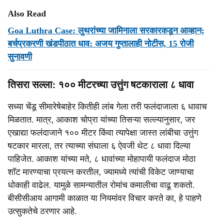
Also Read
Goa Luthra Case: लुथरांच्या जामिनाला सरकारकडून आव्हान;
बर्चप्रकरणी खंडपीठात धाव: अजय गुप्तालाही नोटीस, 15 रोजी
सुनावणी
तिसरा सल्ला: १०० मीटरच्या उत्तुंग षटकाराला ८ धावा
सध्या चेंडू सीमारेषेबाहेर कितीही लांब गेला तरी फलंदाजाला ६ धावाच
मिळतात. मात्र, आकाश चोप्रा यांच्या तिसऱ्या सल्ल्यानुसार, जर
एखाद्या फलंदाजाने १०० मीटर किंवा त्यापेक्षा जास्त लांबीचा उत्तुंग
षटकार मारला, तर त्याच्या संघाला ६ ऐवजी थेट ८ धावा दिल्या
पाहिजेत. आकाश यांच्या मते, ८ धावांच्या मोहापायी फलंदाज मोठा
शॉट मारण्याचा प्रयत्न करतील, ज्यामध्ये त्यांची विकेट जाण्याचा
धोकाही वाढेल. यामुळे सामन्यातील रोमांच कमालीचा वाढू शकतो.
बीसीसीआय आगामी काळात या नियमांवर विचार करते का, हे पाहणे
उत्सुकतेचे ठरणार आहे.