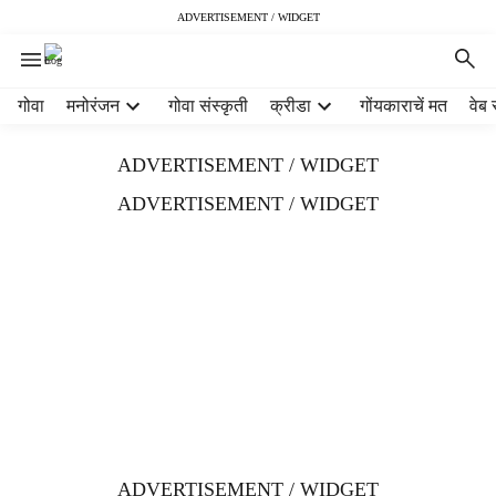
ADVERTISEMENT / WIDGET
H
गोवा
मनोरंजन
गोवा संस्कृती
क्रीडा
गोंयकाराचें मत
वेब 
e
a
ADVERTISEMENT / WIDGET
d
e
ADVERTISEMENT / WIDGET
r
m
e
n
u
i
t
e
m
s
ADVERTISEMENT / WIDGET