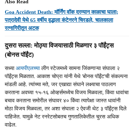
Also Read
Goa Accident Death: मॉर्निंंग वॉक दरम्यान काळाचा घाला;
पत्रादेवी येथे 65 वर्षीय वृद्धाला कंटेनरने चिरडले, चालकाला
रत्नागिरीतून अटक
दुसरा सल्ला: मोठ्या विजयासाठी मिळणार ३ पॉईंट्स
(बोनस पॉईंट)
सध्या
आयपीएलच्या
लीग स्टेजमध्ये सामना जिंकणाऱ्या संघाला २
पॉईंट्स मिळतात. आकाश चोप्रा यांनी येथे 'बोनस पॉईंट'ची संकल्पना
मांडली आहे. त्यांच्या मते, जर एखाद्या संघाने लक्ष्याचा पाठलाग
करताना अवघ्या १५-१६ ओव्हर्समध्येच विजय मिळवला, किंवा धावांचा
बचाव करताना समोरील संघावर ४० किंवा त्यापेक्षा जास्त धावांनी
मोठा विजय मिळवला, तर अशा संघाला २ ऐवजी थेट ३ पॉईंट्स दिले
पाहिजेत. यामुळे नेट रनरेटसोबतच गुणतालिकेतील चुरस अधिक
वाढेल.