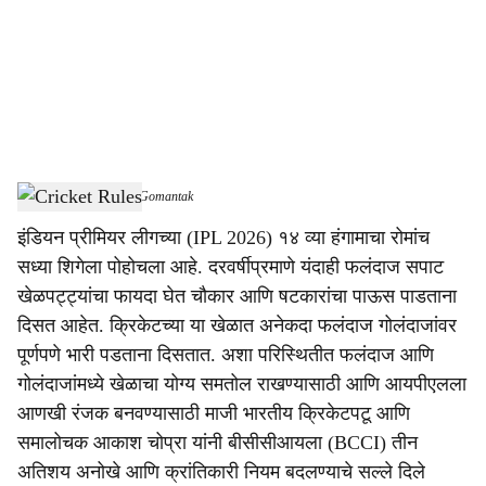
i
a
l
s
Cricket Rules
-
Dainik Gomantak
h
इंडियन प्रीमियर लीगच्या (IPL 2026) १४ व्या हंगामाचा रोमांच
a
सध्या शिगेला पोहोचला आहे. दरवर्षीप्रमाणे यंदाही फलंदाज सपाट
r
खेळपट्ट्यांचा फायदा घेत चौकार आणि षटकारांचा पाऊस पाडताना
दिसत आहेत. क्रिकेटच्या या खेळात अनेकदा फलंदाज गोलंदाजांवर
e
पूर्णपणे भारी पडताना दिसतात. अशा परिस्थितीत फलंदाज आणि
गोलंदाजांमध्ये खेळाचा योग्य समतोल राखण्यासाठी आणि आयपीएलला
आणखी रंजक बनवण्यासाठी माजी भारतीय क्रिकेटपटू आणि
समालोचक आकाश चोप्रा यांनी बीसीसीआयला (BCCI) तीन
अतिशय अनोखे आणि क्रांतिकारी नियम बदलण्याचे सल्ले दिले