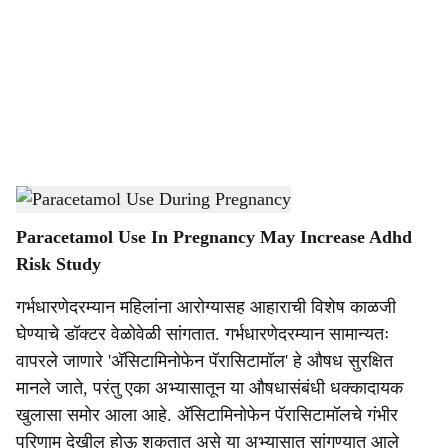
c
i
a
l
s
Pregnancy
-
Dainik Gomantak
h
Paracetamol Use In Pregnancy May Increase Adhd
a
Risk Study
r
गर्भधारणेदरम्यान महिलांना आरोग्यासह आहाराची विशेष काळजी
e
घेण्याचे डॉक्टर वेळोवेळी सांगतात. गर्भधारणेदरम्यान सामान्यतः
वापरले जाणारे 'अ‍ॅसिटामिनोफेन पॅरासिटामॉल' हे औषध सुरक्षित
मानले जाते, परंतु एका अभ्यासातून या औषधासंबंधी धक्कादायक
खुलासा समोर आला आहे. अ‍ॅसिटामिनोफेन पॅरासिटामॉलचे गंभीर
परिणाम देखील होऊ शकतात असे या अभ्यासात सांगण्यात आले