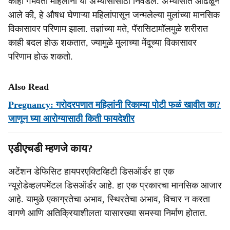
काही गर्भवती महिलांना या अभ्यासासाठी निवडले. अभ्यासात आढळून
आले की, हे औषध घेणाऱ्या महिलांपासून जन्मलेल्या मुलांच्या मानसिक
विकासावर परिणाम झाला. तज्ञांच्या मते, पॅरासिटामॉलमुळे शरीरात
काही बदल होऊ शकतात, ज्यामुळे मुलाच्या मेंदूच्या विकासावर
परिणाम होऊ शकतो.
Also Read
Pregnancy: गरोदरपणात महिलांनी रिकाम्या पोटी फळं खावीत का?
जाणून घ्या आरोग्यासाठी किती फायदेशीर
एडीएचडी म्हणजे काय?
अटेंशन डेफिसिट हायपरएक्टिव्हिटी डिसऑर्डर हा एक
न्यूरोडेव्हलपमेंटल डिसऑर्डर आहे. हा एक प्रकारचा मानसिक आजार
आहे. यामुळे एकाग्रतेचा अभाव, स्थिरतेचा अभाव, विचार न करता
वागणे आणि अतिक्रियाशीलता यासारख्या समस्या निर्माण होतात.