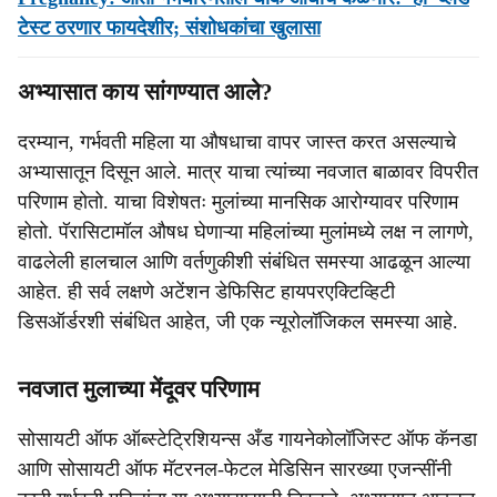
टेस्ट ठरणार फायदेशीर; संशोधकांचा खुलासा
अभ्यासात काय सांगण्यात आले?
दरम्यान, गर्भवती महिला या औषधाचा वापर जास्त करत असल्याचे
अभ्यासातून दिसून आले. मात्र याचा त्यांच्या नवजात बाळावर विपरीत
परिणाम होतो. याचा विशेषतः मुलांच्या मानसिक आरोग्यावर परिणाम
होतो. पॅरासिटामॉल औषध घेणाऱ्या महिलांच्या मुलांमध्ये लक्ष न लागणे,
वाढलेली हालचाल आणि वर्तणुकीशी संबंधित समस्या आढळून आल्या
आहेत. ही सर्व लक्षणे अटेंशन डेफिसिट हायपरएक्टिव्हिटी
डिसऑर्डरशी संबंधित आहेत, जी एक न्यूरोलॉजिकल समस्या आहे.
नवजात मुलाच्या मेंदूवर परिणाम
सोसायटी ऑफ ऑब्स्टेट्रिशियन्स अँड गायनेकोलॉजिस्ट ऑफ कॅनडा
आणि सोसायटी ऑफ मॅटरनल-फेटल मेडिसिन सारख्या एजन्सींनी