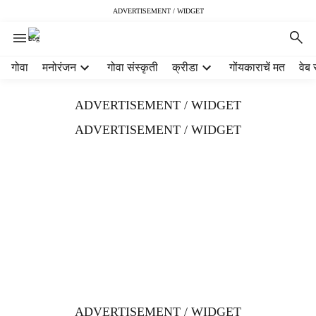
ADVERTISEMENT / WIDGET
H
गोवा
मनोरंजन
गोवा संस्कृती
क्रीडा
गोंयकाराचें मत
वेब 
e
a
ADVERTISEMENT / WIDGET
d
e
ADVERTISEMENT / WIDGET
r
m
e
n
u
i
t
e
m
s
ADVERTISEMENT / WIDGET