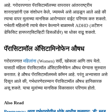
आहे. गरोदरपणात पॅरासिटामॉलच्या वापरावर आंतरराष्ट्रीय
शास्त्रज्ञांनी एक संशोधन केले, ज्यामध्ये असे आढळून आले आहे की
त्याचा वापर मुलाच्या मानसिक आरोग्यावर वाईट परिणाम करु शकतो.
गर्भवती महिलांनी त्याचे सेवन केल्याने बाळामध्ये ADHD (अटेंशन
डेफिसिट हायपरएक्टिव्हिटी डिसऑर्डर) चा धोका वाढू शकतो.
पॅरासिटामॉल अ‍ॅसिटामिनोफेन औषध
गरोदरपणात
महिलांना
(Women) सर्दी, खोकला आणि ताप येतो.
यासाठी महिला पॅरासिटामॉल अ‍ॅसिटामिनोफेन औषध घेण्यास सुरुवात
करतात. हे औषध पॅरासिटामॉलमध्ये कॉमन आहे. परंतु अभ्यासात असे
दिसून आले की, गर्भधारणेदरम्यान पॅरासिटामॉल औषध हानिकारक
असू शकते. याचा मुलांच्या मानसिक विकासावर परिणाम होतो.
Also Read
Pregnancy: आता गर्भधारणेतील धोके आधीच कळणार! 'ही' ब्लड