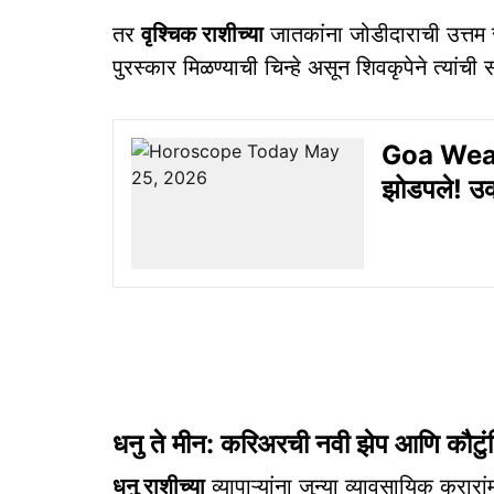
तर
वृश्चिक राशीच्या
जातकांना जोडीदाराची उत्तम स
पुरस्कार मिळण्याची चिन्हे असून शिवकृपेने त्यांची स
Goa Weath
झोडपले! उक
धनु ते मीन: करिअरची नवी झेप आणि कौटु
धनु राशीच्या
व्यापाऱ्यांना जुन्या व्यावसायिक क