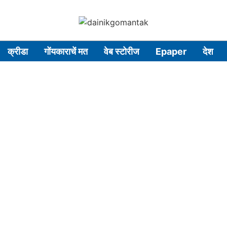
क्रीडा
गोंयकाराचें मत
वेब स्टोरीज
Epaper
देश