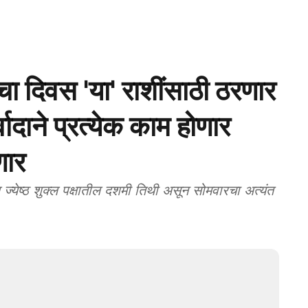
दिवस 'या' राशींसाठी ठरणार
वादाने प्रत्येक काम होणार
णार
ठ शुक्ल पक्षातील दशमी तिथी असून सोमवारचा अत्यंत