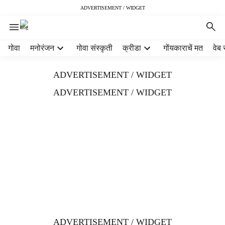
ADVERTISEMENT / WIDGET
H
गोवा
मनोरंजन
गोवा संस्कृती
क्रीडा
गोंयकाराचें मत
वेब 
e
a
ADVERTISEMENT / WIDGET
d
e
ADVERTISEMENT / WIDGET
r
m
e
n
u
i
t
e
m
s
ADVERTISEMENT / WIDGET