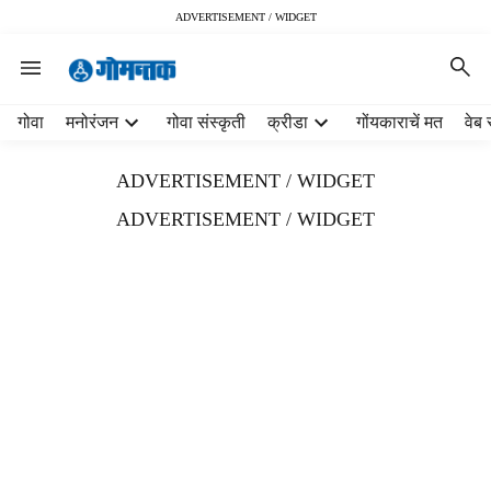
ADVERTISEMENT / WIDGET
H
गोवा
मनोरंजन
गोवा संस्कृती
क्रीडा
गोंयकाराचें मत
वेब 
e
a
ADVERTISEMENT / WIDGET
d
e
ADVERTISEMENT / WIDGET
r
m
e
n
u
i
t
e
m
s