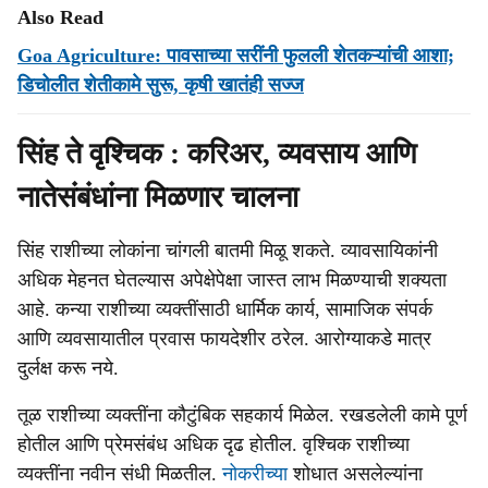
Also Read
Goa Agriculture: पावसाच्या सरींनी फुलली शेतकऱ्यांची आशा;
डिचोलीत शेतीकामे सुरू, कृषी खातंही सज्ज
सिंह ते वृश्चिक : करिअर, व्यवसाय आणि
नातेसंबंधांना मिळणार चालना
सिंह राशीच्या लोकांना चांगली बातमी मिळू शकते. व्यावसायिकांनी
अधिक मेहनत घेतल्यास अपेक्षेपेक्षा जास्त लाभ मिळण्याची शक्यता
आहे. कन्या राशीच्या व्यक्तींसाठी धार्मिक कार्य, सामाजिक संपर्क
आणि व्यवसायातील प्रवास फायदेशीर ठरेल. आरोग्याकडे मात्र
दुर्लक्ष करू नये.
तूळ राशीच्या व्यक्तींना कौटुंबिक सहकार्य मिळेल. रखडलेली कामे पूर्ण
होतील आणि प्रेमसंबंध अधिक दृढ होतील. वृश्चिक राशीच्या
व्यक्तींना नवीन संधी मिळतील.
नोकरीच्या
शोधात असलेल्यांना