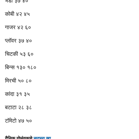
भेंडी ३७ ४०
कोबी ४२ ४५
गाजर ४२ ६०
प्लॉवर ३७ ४०
चिटकी ५३ ६०
बिन्स १३० १८०
मिरची ५० ८०
कांदा ३१ ३५
बटाटा २८ ३८
टॉमेटो ४७ ५०
दैनिक गोमंतकचे
सदस्य व्हा