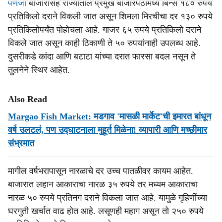
पणजी
बाजारासह राज्यातील प्रमुख बाजारपेठांमध्ये बिन्स १८० रुपये
प्रतिकिलो दराने विकली जात असून शिमला मिरचीचा दर १३० रुपये
प्रतिकिलोपर्यंत पोहोचला आहे. गाजर ६५ रुपये प्रतिकिलो दराने
विकले जात असून काही ठिकाणी ते ५० रुपयांनाही उपलब्ध आहे.
दुसरीकडे कांदा आणि बटाटा यांच्या दरात फारसा बदल नसून ते
तुलनेने स्थिर आहेत.
Also Read
Margao Fish Market: मडगाव 'मासळी मार्केट'ची इमारत बांधून
वर्ष उलटलं, पण उद्घाटनाला मुहूर्त मिळेना! व्यापारी आणि मच्छीमार
संभ्रमात
मागील वर्षभरापासून नारळाचे दर उच्च पातळीवर कायम आहेत.
बाजारात लहान आकाराचा नारळ ३५ रुपये तर मध्यम आकाराचा
नारळ ५० रुपये प्रतिनग दराने विकला जात आहे. यामुळे गृहिणींच्या
घरगुती खर्चात वाढ होत आहे. लसूणही महाग असून तो २५० रुपये