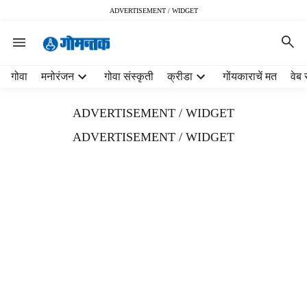
ADVERTISEMENT / WIDGET
H
गोवा
मनोरंजन
गोवा संस्कृती
क्रीडा
गोंयकाराचें मत
वेब 
e
a
ADVERTISEMENT / WIDGET
d
e
ADVERTISEMENT / WIDGET
r
m
e
n
u
i
t
e
m
s