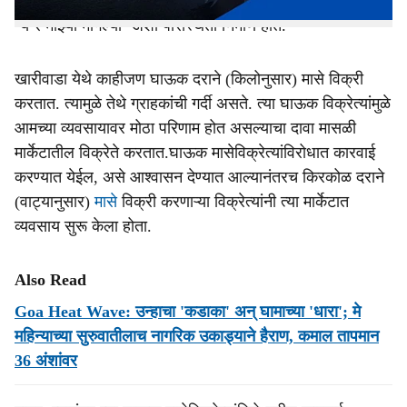
घाऊक मासेविक्रेत्यांविरोधात अधूनमधून कारवाई होते; मात्र पुन्हा
‘ये रे माझ्या मागल्या’ अशी परिस्थिती निर्माण होते.
खारीवाडा येथे काहीजण घाऊक दराने (किलोनुसार) मासे विक्री
करतात. त्यामुळे तेथे ग्राहकांची गर्दी असते. त्या घाऊक विक्रेत्यांमुळे
आमच्या व्यवसायावर मोठा परिणाम होत असल्याचा दावा मासळी
मार्केटातील विक्रेते करतात.घाऊक मासेविक्रेत्यांविरोधात कारवाई
करण्यात येईल, असे आश्वासन देण्यात आल्यानंतरच किरकोळ दराने
(वाट्यानुसार)
मासे
विक्री करणाऱ्या विक्रेत्यांनी त्या मार्केटात
व्यवसाय सुरू केला होता.
Also Read
Goa Heat Wave: उन्हाचा 'कडाका' अन् घामाच्या 'धारा'; मे
महिन्याच्या सुरुवातीलाच नागरिक उकाड्याने हैराण, कमाल तापमान
36 अंशांवर