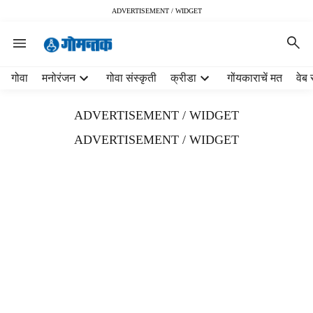
ADVERTISEMENT / WIDGET
H
गोवा
मनोरंजन
गोवा संस्कृती
क्रीडा
गोंयकाराचें मत
वेब 
e
a
ADVERTISEMENT / WIDGET
d
e
ADVERTISEMENT / WIDGET
r
m
e
n
u
i
t
e
m
s