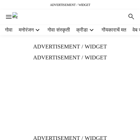
ADVERTISEMENT / WIDGET
H
गोवा
मनोरंजन
गोवा संस्कृती
क्रीडा
गोंयकाराचें मत
वेब 
e
a
ADVERTISEMENT / WIDGET
d
e
ADVERTISEMENT / WIDGET
r
m
e
n
u
i
t
e
m
s
ADVERTISEMENT / WIDGET