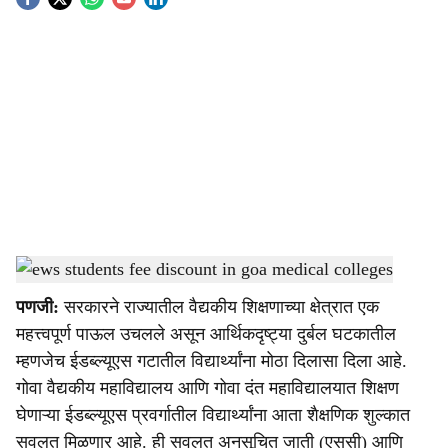
S
o
c
i
a
l
s
ews students fee discount in goa medical colleges
-
Dainiak Gomantak
h
पणजी:
सरकारने राज्यातील वैद्यकीय शिक्षणाच्या क्षेत्रात एक
a
महत्त्वपूर्ण पाऊल उचलले असून आर्थिकदृष्ट्या दुर्बल घटकातील
r
म्हणजेच ईडब्‍ल्यूएस गटातील विद्यार्थ्यांना मोठा दिलासा दिला आहे.
गोवा वैद्यकीय महाविद्यालय आणि गोवा दंत महाविद्यालयात शिक्षण
e
घेणाऱ्या ईडब्‍ल्यूएस प्रवर्गातील विद्यार्थ्यांना आता शैक्षणिक शुल्कात
सवलत मिळणार आहे. ही सवलत अनुसूचित जाती (एससी) आणि