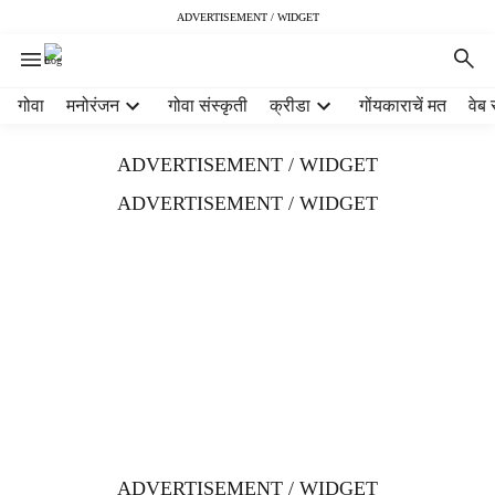
ADVERTISEMENT / WIDGET
H
गोवा
मनोरंजन
गोवा संस्कृती
क्रीडा
गोंयकाराचें मत
वेब 
e
a
ADVERTISEMENT / WIDGET
d
e
ADVERTISEMENT / WIDGET
r
m
e
n
u
i
t
e
m
s
ADVERTISEMENT / WIDGET