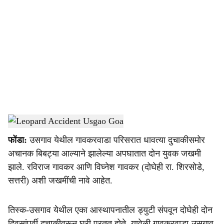
o
c
i
a
l
s
Usgao Leopard Incident
-
Dainik Gomantak
h
फोंडा:
उसगाव येथील गावकरवाडा परिसरात धावत्या दुचाकीसमोर
a
अचानक बिबट्या आल्याने झालेल्या अपघातात दोन युवक जखमी
r
झाले. रविराज गावकर आणि विघ्नेश गावकर (दोघेही रा. शिरसोडे,
सत्तरी) अशी जखमींची नावे आहेत.
e
तिस्क-उसगाव येथील एका आस्थापनातील ड्युटी संपवून दोघेही दोन
दिवसांपूर्वी दुचाकीवरून घरी परतत होते. यावेळी गावकरवाडा-उसगाव