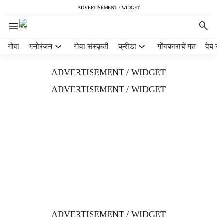
ADVERTISEMENT / WIDGET
H
गोवा
मनोरंजन
गोवा संस्कृती
क्रीडा
गोंयकाराचें मत
वेब 
e
a
ADVERTISEMENT / WIDGET
d
e
ADVERTISEMENT / WIDGET
r
m
e
n
u
i
t
e
m
s
ADVERTISEMENT / WIDGET