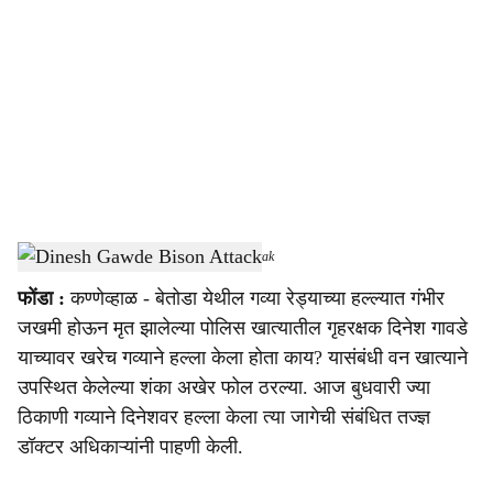
o
c
i
a
l
s
Dinesh Gawde Bison Attack
-
Dainik Gomantak
h
फोंडा :
कण्णेव्हाळ - बेतोडा येथील गव्या रेड्याच्या हल्ल्यात गंभीर
a
जखमी होऊन मृत झालेल्या पोलिस खात्यातील गृहरक्षक दिनेश गावडे
r
याच्यावर खरेच गव्याने हल्ला केला होता काय? यासंबंधी वन खात्याने
उपस्थित केलेल्या शंका अखेर फोल ठरल्या. आज बुधवारी ज्या
e
ठिकाणी गव्याने दिनेशवर हल्ला केला त्या जागेची संबंधित तज्ज्ञ
डॉक्टर अधिकाऱ्यांनी पाहणी केली.