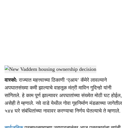
o
c
i
a
l
s
New Vaddem housing ownership decision
-
Dainik Gomantak
h
वास्को:
राज्‍यात महत्त्वाच्या ठिकाणी ‘एआय’ कॅमेरे लावल्याने
a
अपघातसंख्या कमी झाल्याचे वाहतूक मंत्री माविन गुदिन्हो यांनी
r
सांगितले. हे काम पूर्ण झाल्‍यावर अपघातांच्या संख्येत मोठी घट होईल,
असेही ते म्हणाले. नवे वाडे येथील गोवा गृहनिर्माण मंडळाच्या जागेतील
e
५४४ घरे संबंधितांच्या नावावर करण्याचा निर्णय घेतल्‍याचे ते म्‍हणाले.
सार्वजनिक
प्रसाधनगृहाच्‍या उदघाटनानंतर आज पत्रकारांना त्‍यांनी