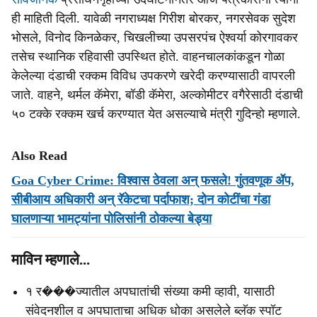
ही माहिती दिली. यावेळी नगराध्यक्ष गिरीश बोरकर, नगरसेवक सुदेश
भोसले, विनोद किनळेकर, चिखलीच्या उपसरपंच ऐश्वर्या कोरगावकर
तसेच स्थानिक रहिवासी उपस्थित होते. वाहनचालकांकडून गोळा
केलेल्या दंडाची रक्कम विविध उपकरणे खरेदी करण्यासाठी वापरली
जाते. वाहने, थर्मल कॅमेरा, बॉडी कॅमेरा, अल्कोमीटर वगैरेसाठी दंडाची
५० टक्के रक्कम खर्च करण्यात येत असल्याचे मंत्री गुदिन्हो म्हणाले.
Also Read
Goa Cyber Crime: विश्वास ठेवला अन्‌ फसले! गुंतवणूक ॲप,
सीबीआय अधिकारी अन् रॅकेटचा पर्दाफाश; दोन कोटींचा गंडा
घालणाऱ्या भामट्यांना पोलिसांनी ठोकल्या बेड्या
माविन म्‍हणाले...
१ र���ज्यातील अपघातांची संख्या कमी व्हावी, यासाठी
संवेदनशील व अपघाताचा अधिक धोका असलेले ब्लॅक स्पॉट