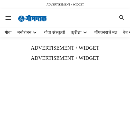
ADVERTISEMENT / WIDGET
H
गोवा
मनोरंजन
गोवा संस्कृती
क्रीडा
गोंयकाराचें मत
वेब 
e
a
ADVERTISEMENT / WIDGET
d
e
ADVERTISEMENT / WIDGET
r
m
e
n
u
i
t
e
m
s