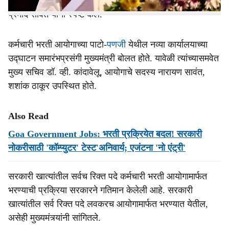
५० जण सरकारी नोकरीत रुजूही झाले आहेत, असे मुख्‍यमंत्री डॉ.
प्रमोद सावंत यांनी स्‍पष्‍ट केले.
कर्मचारी भरती आयोगाच्‍या पाटो-
पणजी
येथील नव्‍या कार्यालयाच्‍या
उद्‍घाटन समारंभप्रसंगी मुख्‍यमंत्री बोलत होते. यावेळी त्‍यांच्‍यासमवेत
मुख्य सचिव डॉ. व्ही. कांदावेलू, आयोगाचे सदस्य नारायण सावंत,
शशांक ठाकूर उपस्थित होते.
Also Read
Goa Government Jobs: भरती प्रक्रियेत बदल! सरकारी
नोकरीसाठी 'कॉम्प्युटर' टेस्ट'अनिवार्य; एजंटना 'नो एंट्री'
सरकारी खात्‍यांतील सर्वच रिक्त पदे कर्मचारी भरती आयोगामार्फत
भरण्‍याची प्रक्रिया सरकारने गतिमान केलेली आहे. सरकारी
खात्‍यांतील सर्व रिक्त पदे लवकरच आयोगामार्फत भरण्‍यात येतील,
असेही मुख्‍यमंत्र्यांनी सांगितले.