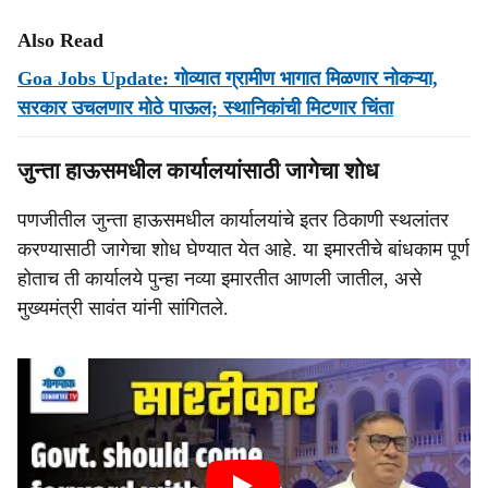
Also Read
Goa Jobs Update: गोव्यात ग्रामीण भागात मिळणार नोकऱ्या,
सरकार उचलणार मोठे पाऊल; स्थानिकांची मिटणार चिंता
जुन्‍ता हाऊसमधील कार्यालयांसाठी जागेचा शोध
पणजीतील जुन्‍ता हाऊसमधील कार्यालयांचे इतर ठिकाणी स्‍थलांतर
करण्‍यासाठी जागेचा शोध घेण्‍यात येत आहे. या इमारतीचे बांधकाम पूर्ण
होताच ती कार्यालये पुन्‍हा नव्‍या इमारतीत आणली जातील, असे
मुख्‍यमंत्री सावंत यांनी सांगितले.