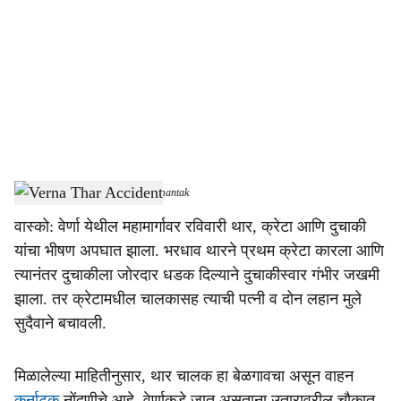
c
i
a
l
s
Verna Thar Accident
-
Dainik Gomantak
h
वास्को: वेर्णा येथील महामार्गावर रविवारी थार, क्रेटा आणि दुचाकी
a
यांचा भीषण अपघात झाला. भरधाव थारने प्रथम क्रेटा कारला आणि
r
त्यानंतर दुचाकीला जोरदार धडक दिल्याने दुचाकीस्वार गंभीर जखमी
झाला. तर क्रेटामधील चालकासह त्याची पत्नी व दोन लहान मुले
e
सुदैवाने बचावली.
मिळालेल्या माहितीनुसार, थार चालक हा बेळगावचा असून वाहन
कर्नाटक
नोंदणीचे आहे. वेर्णाकडे जात असताना उतारावरील चौकात