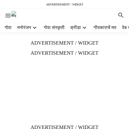
ADVERTISEMENT / WIDGET
H
गोवा
मनोरंजन
गोवा संस्कृती
क्रीडा
गोंयकाराचें मत
वेब 
e
a
ADVERTISEMENT / WIDGET
d
e
ADVERTISEMENT / WIDGET
r
m
e
n
u
i
t
e
m
s
ADVERTISEMENT / WIDGET