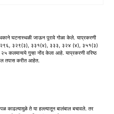
ा पथकाने घटनास्थळी जाऊन पुरावे गोळा केले. याप्रकरणी
२), २९६, ३२९(३), ३३१(४), ३३३, ३२४ (४), ३५१(३)
५ कलमान्वये गुन्हा नोंद केला आहे. याप्रकरणी वरिष्ठ
ढील तपास करीत आहेत.
ळ काढल्यामुळे ते या हल्ल्यातून बालंबाल बचावले. तर