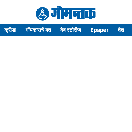
क्रीडा
गोंयकाराचें मत
वेब स्टोरीज
Epaper
देश