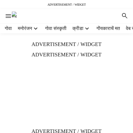
ADVERTISEMENT / WIDGET
H
गोवा
मनोरंजन
गोवा संस्कृती
क्रीडा
गोंयकाराचें मत
वेब 
e
a
ADVERTISEMENT / WIDGET
d
e
ADVERTISEMENT / WIDGET
r
m
e
n
u
i
t
e
m
s
ADVERTISEMENT / WIDGET