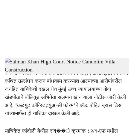
c
i
a
l
s
Salman Khan High Court Notice Candolim Villa Construction
-
Dainik Gomantak
h
पणजी: कांदोळी येथे किनारपट्टी नियमन क्षेत्र (सीआरझेड) नियमांचे
a
कथित उल्लंघन करून बांधकाम करण्यात आल्याच्या आरोपांवरील
r
जनहित याचिकेची दखल घेत मुंबई उच्च न्यायालयाच्या गोवा
खंडपीठाने बॉलिवूड अभिनेता सलमान खान याला नोटीस जारी केली
e
आहे. ‘कळंगुट कॉन्स्टिट्युअन्सी फोरम’ने ॲड. रोहित ब्रास डिसा
यांच्यामार्फत ही याचिका दाखल केली आहे.
याचिकेत कांदोळी येथील सर्व्��े क्रमांक ८२/१-एफ मधील