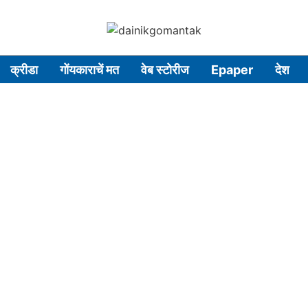
क्रीडा
गोंयकाराचें मत
वेब स्टोरीज
Epaper
देश