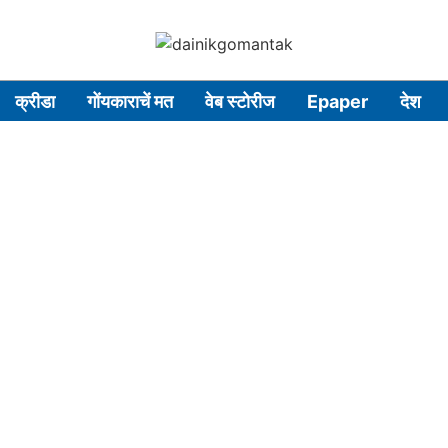
क्रीडा
गोंयकाराचें मत
वेब स्टोरीज
Epaper
देश