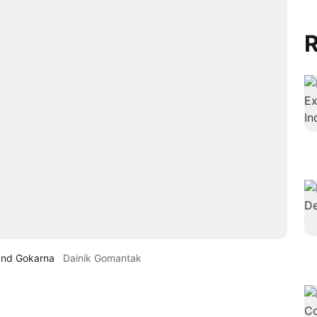
R
 and Gokarna
Dainik Gomantak