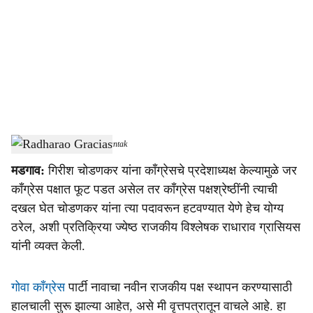
c
i
a
l
s
Goa Congress
-
Dainik Gomantak
h
मडगाव:
गिरीश चोडणकर यांना काँग्रेसचे प्रदेशाध्यक्ष केल्यामुळे जर
a
काँग्रेस पक्षात फूट पडत असेल तर काँग्रेस पक्षश्रेष्ठींनी त्याची
r
दखल घेत चोडणकर यांना त्या पदावरून हटवण्यात येणे हेच योग्य
ठरेल, अशी प्रतिक्रिया ज्येष्ठ राजकीय विश्लेषक राधाराव ग्रासियस
e
यांनी व्यक्त केली.
गोवा काँग्रेस
पार्टी नावाचा नवीन राजकीय पक्ष स्थापन करण्यासाठी
हालचाली सुरू झाल्या आहेत, असे मी वृत्तपत्रातून वाचले आहे. हा