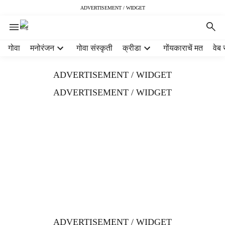
ADVERTISEMENT / WIDGET
H
गोवा
मनोरंजन
गोवा संस्कृती
क्रीडा
गोंयकाराचें मत
वेब 
e
a
ADVERTISEMENT / WIDGET
d
e
ADVERTISEMENT / WIDGET
r
m
e
n
u
i
t
e
m
s
ADVERTISEMENT / WIDGET