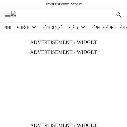
ADVERTISEMENT / WIDGET
H
गोवा
मनोरंजन
गोवा संस्कृती
क्रीडा
गोंयकाराचें मत
वेब 
e
a
ADVERTISEMENT / WIDGET
d
e
ADVERTISEMENT / WIDGET
r
m
e
n
u
i
t
e
m
s
ADVERTISEMENT / WIDGET