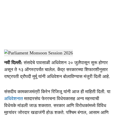
c
i
a
l
s
Parliament Monsoon Session
-
Dainik Gomantak
h
नवी दिल्ली:
संसदेचे पावसाळी अधिवेशन २० जुलैपासून सुरू होणार
a
असून ते १३ ऑगस्टपर्यंत चालेल. केंद्र सरकारच्या शिफारशीनुसार
r
राष्ट्रपती द्रौपदी मुर्मू यांनी अधिवेशन बोलाविण्यास मंजुरी दिली आहे.
e
संसदीय कामकाजमंत्री किरेन रिजिजू यांनी आज ही माहिती दिली. या
अधिवेशनात
मतदारसंघ फेररचना विधेयकासह अन्य महत्त्वाची
विधेयके मांडली जाऊ शकतात. सरकार आणि विरोधकांमध्ये विविध
मुद्द्यांवर जोरदार खडाजंगी होऊ शकते. पश्चिम बंगाल, आसाम आणि