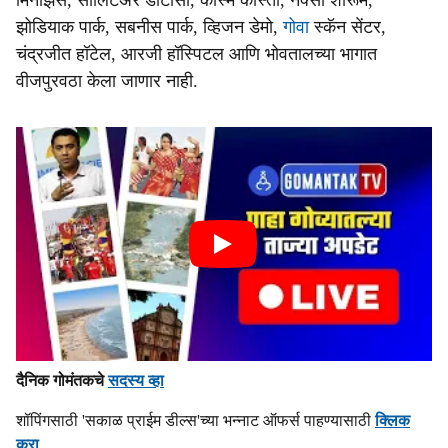
मिनेझिस, सॉलिटेअर डीटीसी, कॉस्मे कॉस्ता, नेक्सा शोरूम,
झोडियाक पार्क, सबनीस पार्क, व्हिजन डेमो,
गोवा
स्कॅन सेंटर,
चंद्रजीत हॉटेल, आरजी हॉस्पिटल आणि भोवतालच्या भागात
वीजपुरवठा केला जाणार नाही.
दैनिक गोमंतकचे
सदस्य व्हा
शॉपिंगसाठी 'सकाळ प्राईम डील्स'च्या भन्नाट ऑफर्स पाहण्यासाठी
क्लिक
करा
.