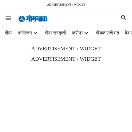
ADVERTISEMENT / WIDGET
H
गोवा
मनोरंजन
गोवा संस्कृती
क्रीडा
गोंयकाराचें मत
वेब 
e
a
ADVERTISEMENT / WIDGET
d
e
ADVERTISEMENT / WIDGET
r
m
e
n
u
i
t
e
m
s