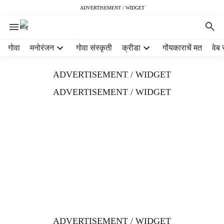
ADVERTISEMENT / WIDGET
H
गोवा
मनोरंजन
गोवा संस्कृती
क्रीडा
गोंयकाराचें मत
वेब 
e
a
ADVERTISEMENT / WIDGET
d
e
ADVERTISEMENT / WIDGET
r
m
e
n
u
i
t
e
m
s
ADVERTISEMENT / WIDGET