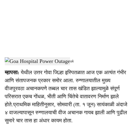
c
i
a
l
s
Goa Hospital Power Outage
-
Dainik Gomantak
h
म्हापसा:
येथील उत्तर गोवा जिल्हा इस्पितळात आज एक अत्यंत गंभीर
a
आणि संतापजनक प्रकार समोर आला. रुग्णालयातील मुख्य
r
वीजपुरवठा अचानकपणे तब्बल चार तास खंडित झाल्यामुळे संपूर्ण
परिसरात एकच गोंधळ, भीती आणि चिंतेचे वातावरण निर्माण झाले
e
होते.प्राथमिक माहितीनुसार, सोमवारी (ता. १ जून) सायंकाळी अंदाजे
४ वाजल्यापासून रुग्णालयाची वीज अचानक गायब झाली आणि पुढील
सुमारे चार तास हा अंधार कायम होता.