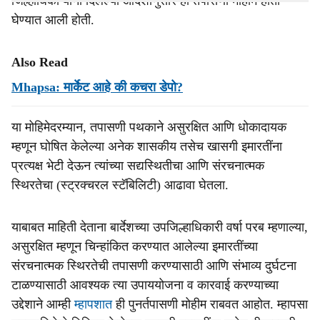
जिल्हाधिकाऱ्यांनी दिलेल्या आदेशानुसार ही तपासणी मोहीम हाती
घेण्यात आली होती.
Also Read
Mhapsa: मार्केट आहे की कचरा डेपो?
या मोहिमेदरम्यान, तपासणी पथकाने असुरक्षित आणि धोकादायक
म्हणून घोषित केलेल्या अनेक शासकीय तसेच खासगी इमारतींना
प्रत्यक्ष भेटी देऊन त्यांच्या सद्यस्थितीचा आणि संरचनात्मक
स्थिरतेचा (स्ट्रक्चरल स्टॅबिलिटी) आढावा घेतला.
याबाबत माहिती देताना बार्देशच्या उपजिल्हाधिकारी वर्षा परब म्हणाल्या,
असुरक्षित म्हणून चिन्हांकित करण्यात आलेल्या इमारतींच्या
संरचनात्मक स्थिरतेची तपासणी करण्यासाठी आणि संभाव्य दुर्घटना
टाळण्यासाठी आवश्यक त्या उपाययोजना व कारवाई करण्याच्या
उद्देशाने आम्ही
म्हापशात
ही पुनर्तपासणी मोहीम राबवत आहोत. म्हापसा