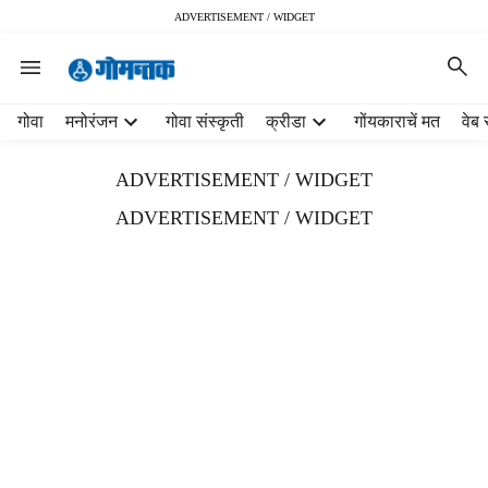
ADVERTISEMENT / WIDGET
H
गोवा
मनोरंजन
गोवा संस्कृती
क्रीडा
गोंयकाराचें मत
वेब 
e
a
ADVERTISEMENT / WIDGET
d
e
ADVERTISEMENT / WIDGET
r
m
e
n
u
i
t
e
m
s