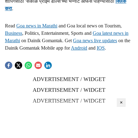
शॉपिंगसाठी 'सकाळ प्राईम डील्स'च्या भन्नाट ऑफर्स पाहण्यासाठी
क्लिक
करा
.
Read
Goa news in Marathi
and Goa local news on Tourism,
Business
, Politics, Entertainment, Sports and
Goa latest news in
Marathi
on Dainik Gomantak. Get
Goa news live updates
on the
Dainik Gomantak Mobile app for
Android
and
IOS
.
ADVERTISEMENT / WIDGET
ADVERTISEMENT / WIDGET
ADVERTISEMENT / WIDGET
×