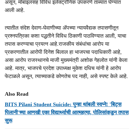
असून, मोबाइलसह विविध इलेक्ट्रॉनिक उपकरणे ताब्यात घेण्यात
आली आहे.
त्यातील संदेश देवाण-घेवाणीच्या ॲपच्या न्यायवैद्यक तपासणीतून
प्रश्नपत्रिका कशा पद्धतीने विविध ठिकाणी पाठविण्यात आली, याचा
तपास करण्याचा प्रयत्न आहे.राजकीय संबंधांचा आरोप या
प्रकरणातील आरोपी दिनेश बिलाल हा भाजपचा पदाधिकारी आहे,
असा आरोप राजस्थानचे माजी मुख्यमंत्री अशोक गेहलोत यांनी केला
आहे. मात्र, भाजपचे प्रदेश उपाध्यक्ष मुकेश दधिच यांनी हे आरोप
फेटाळले असून, त्याच्याकडे कोणतेच पद नाही, असे स्पष्ट केले आहे.
Also Read
BITS Pilani Student Suicide: पुन्‍हा थांबली स्‍वप्‍ने! 'बिट्स
पिलानी'च्‍या आणखी एका विद्यार्थ्याची आत्‍महत्‍या, पोलिसांकडून तपास
सुरू