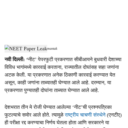
i
a
l
s
NEET Paper Leak
-
Dainik Gomantak
h
नवी दिल्ली: ‘
नीट’ पेपरफुटी प्रकरणात सीबीआयने बुधवारी देशाच्या
a
विविध भागांमध्ये कारवाई करताना, राज्यातील दोघांसह सहा जणांना
r
अटक केली. या प्रकरणात अनेक ठिकाणी कारवाई करण्यात येत
असून, काही जणांना ताब्यातही घेण्यात आले आहे. दरम्यान, या
e
प्रकरणात पुण्यातही दोघांना ताब्यात घेण्यात आले आहे.
देशभरात तीन मे रोजी घेण्यात आलेल्या ‘नीट’ची प्रश्नपत्रिका
फुटल्याचे समोर आले होते. त्यामुळे
राष्ट्रीय चाचणी संस्थेने
(एनटीए)
ही परीक्षा रद्द करण्याचा निर्णय घेतला होता आणि सरकारने या