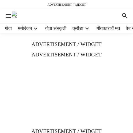
ADVERTISEMENT / WIDGET
H
गोवा
मनोरंजन
गोवा संस्कृती
क्रीडा
गोंयकाराचें मत
वेब 
e
a
ADVERTISEMENT / WIDGET
d
e
ADVERTISEMENT / WIDGET
r
m
e
n
u
i
t
e
m
s
ADVERTISEMENT / WIDGET