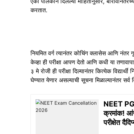
एका पालकाने दिलेल्‍या माहितीनुसार, बारावीनंतरच्‍य
करतात.
नियमित वर्ग त्‍यानंतर कोचिंग क्‍लासेस आणि नंतर
केव्‍हा ही परीक्षा आपण देतो आणि कधी या तणावापासून
३ मे रोजी ही परीक्षा दिल्‍यानंतर कित्‍येक विद्यार्थी न
घेण्‍यात येणार असल्‍याची सूचना मिळाल्‍यानंतर सर्व व
NEET PG G
क्रमांक! आं
परीक्षेत दैद