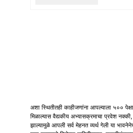
अशा स्‍थितीतही काहीजणांना आपल्‍याला ५०० पेक्षा 
मिळाल्‍यास वैद्यकीय अभ्‍यासक्रमाचा प्रवेश नक्‍की,
झाल्‍यामुळे आपली सर्व मेहनत व्‍यर्थ गेली या भावने