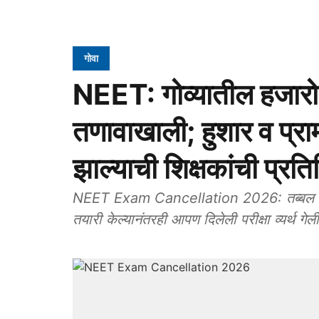
गोवा
NEET: गोव्यातील हजारो 
तणावाखाली; हुशार व प्रामाण
झाल्‍याची शिक्षकांची प्रति
NEET Exam Cancellation 2026: तब्‍बल दोन वर
तयारी केल्‍यानंतरही आपण दिलेली परीक्षा व्‍यर्थ गेली