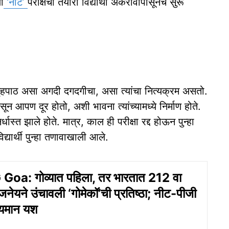
ा
‘नीट’
परीक्षेची तयारी विद्यार्थी अकरावीपासूनच सुरू
 गृहपाठ असा अगदी दगदगीचा, असा त्‍यांचा नित्‍यक्रम असतो.
 आपण दूर होतो, अशी भावना त्‍यांच्‍यामध्‍ये निर्माण होते.
िर्धास्‍त झाले होते. मात्र, काल ही परीक्षा रद्द होऊन पुन्‍हा
िद्यार्थी पुन्‍हा तणावाखाली आले.
oa: गोव्यात पहिला, तर भारतात 212 वा
जनेयने उंचावली ‘गोमेकॉ’ची प्रतिष्ठा; नीट-पीजी
िप्यमान यश