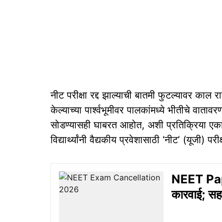
नीट परीक्षा रद्द झाल्‍याची बातमी फुटल्‍यावर काल र
केल्‍याच्‍या पार्श्‍वभूमीवर पालकांमध्‍ये भीतीचे वात
सोडण्‍यासही घाबरत आहोत, अशी प्रतिक्रिया एका पा
विद्यार्थ्यांनी वैद्यकीय प्रवेशासाठी ‘नीट’ (यूजी) 
NEET Pape
कारवाई; सहाज