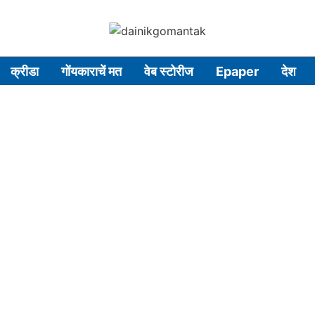
क्रीडा
गोंयकाराचें मत
वेब स्टोरीज
Epaper
देश