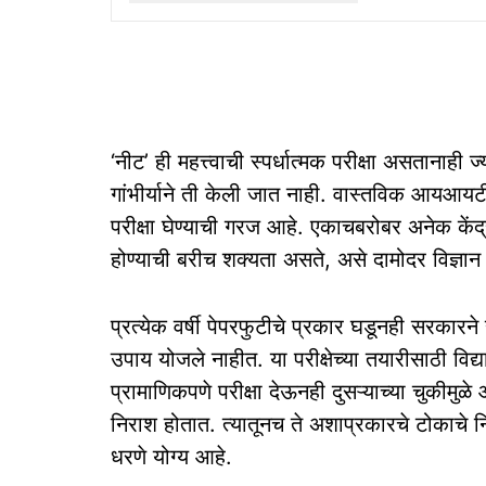
‘नीट’ ही महत्त्वाची स्‍पर्धात्‍मक परीक्षा असतानाही 
गांभीर्याने ती केली जात नाही. वास्‍तविक आयआयटीमध्
परीक्षा घेण्‍याची गरज आहे. एकाचबरोबर अनेक केंद्र
होण्‍याची बरीच शक्‍यता असते, असे दामोदर विज्ञान 
प्रत्‍येक वर्षी पेपरफुटीचे प्रकार घडूनही सरकारने ही
उपाय योजले नाहीत. या परीक्षेच्‍या तयारीसाठी वि
प्रामाणिकपणे परीक्षा देऊनही दुसऱ्याच्‍या चुकीमुळे आपल
निराश होतात. त्‍यातूनच ते अशाप्रकारचे टोकाचे निर
धरणे योग्‍य आहे.