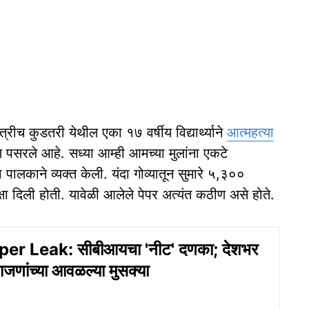
ात्रीच कुडतरी येथील एका १७ वर्षीय विद्यार्थ्याने
आत्‍महत्‍या
ावरण पसरले आहे. सध्‍या आम्‍ही आमच्‍या मुलांना एकटे
लकाने व्‍यक्‍त केली. यंदा गोव्‍यातून सुमारे ५,३००
परीक्षा दिली होती. यावेळी आलेले पेपर अत्‍यंत कठीण असे होते.
r Leak: सीबीआयचा 'नीट' दणका; देशभर
णांच्‍या आवळल्‍या मुसक्‍या