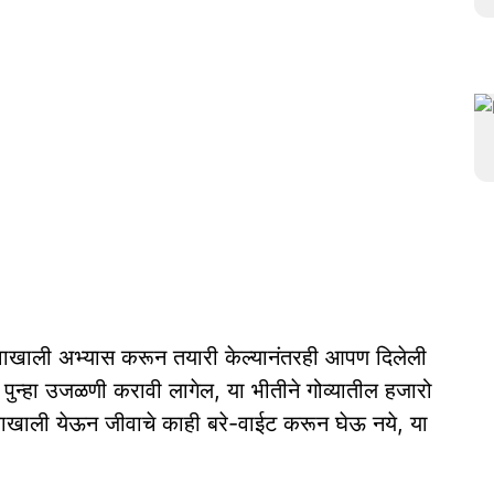
तणावाखाली अभ्‍यास करून तयारी केल्‍यानंतरही आपण दिलेली
रमाची पुन्‍हा उजळणी करावी लागेल, या भीतीने गोव्‍यातील हजारो
णावाखाली येऊन जीवाचे काही बरे-वाईट करून घेऊ नये, या