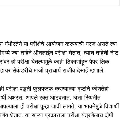
ज्‍या गंभीरतेने या परीक्षेचे आयोजन करण्‍याची गरज असते त्‍या
‍ये ज्‍या तऱ्हेने ऑनलाईन परीक्षा घेतात, त्‍याच तऱ्हेची नीट
ांवर ही परीक्षा घेतल्‍यामुळे काही ठिकाणांहून पेपर लिक
हायर सेकंडरीचे माजी प्राचार्य राजीव देसाई म्हणाले.
 परीक्षा पद्धती फूलप्रूफ करण्‍याच्‍या दृष्‍टीने कोणतेही
द्यार्थी अक्षरश: आपले रक्त आटवतात. अशा स्‍थितीत
्‍याला ही परीक्षा पुन्‍हा द्यावी लागते, या भावनेमुळे विद्यार्थी
्णय घेतात. या साऱ्या प्रकाराला परीक्षा यंत्रणेलाच दोषी