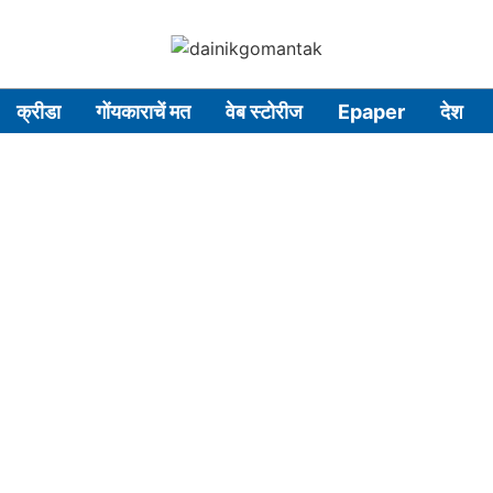
क्रीडा
गोंयकाराचें मत
वेब स्टोरीज
Epaper
देश