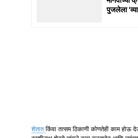
मानवाच्या क्
पुजलेला 'व्य
शेतात
किंवा तत्सम ठिकाणी कोणतेही काम होऊ दे