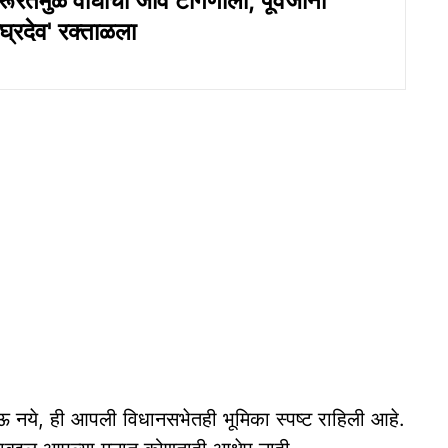
रूरतेमुळे वाघांचा जीव टांगणीला; पूर्वजांनी
ाघ्रदेव' रक्ताळला
ऊ नये, ही आपली विधानसभेतही भूमिका स्पष्ट राहिली आहे.