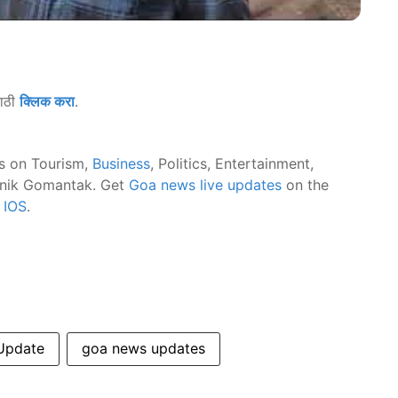
साठी
क्लिक करा
.
s on Tourism,
Business
, Politics, Entertainment,
nik Gomantak. Get
Goa news live updates
on the
d
IOS
.
Update
goa news updates