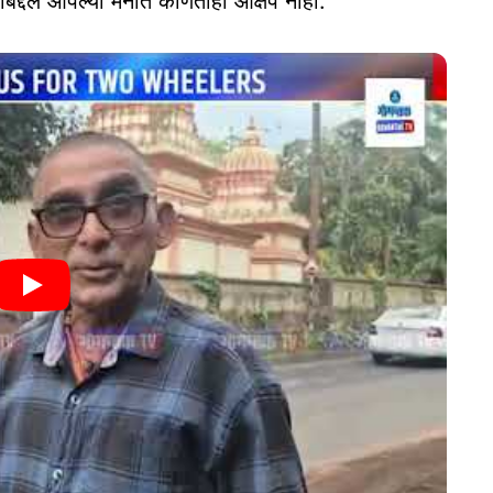
याबद्दल आपल्या मनात कोणताही आक्षेप नाही.