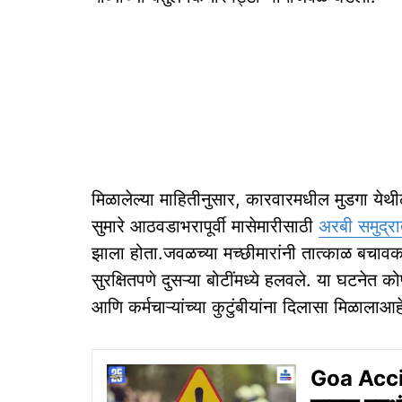
मिळालेल्या माहितीनुसार, कारवारमधील मुडगा येथील
सुमारे आठवडाभरापूर्वी मासेमारीसाठी
अरबी समुद्र
झाला होता.जवळच्या मच्छीमारांनी तात्काळ बचावकार
सुरक्षितपणे दुसऱ्या बोटींमध्ये हलवले. या घटनेत 
आणि कर्मचाऱ्यांच्या कुटुंबीयांना दिलासा मिळालाआह
Goa Accide