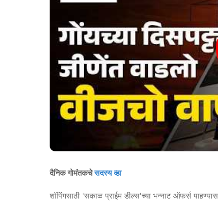
दैनिक गोमंतकचे
सदस्य व्हा
शॉपिंगसाठी 'सकाळ प्राईम डील्स'च्या भन्नाट ऑफर्स पाहण्या