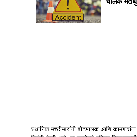
चालक मद्यध
स्थानिक मच्छीमारांनी बोटमालक आणि कामगारांन