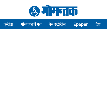
क्रीडा
गोंयकाराचें मत
वेब स्टोरीज
Epaper
देश