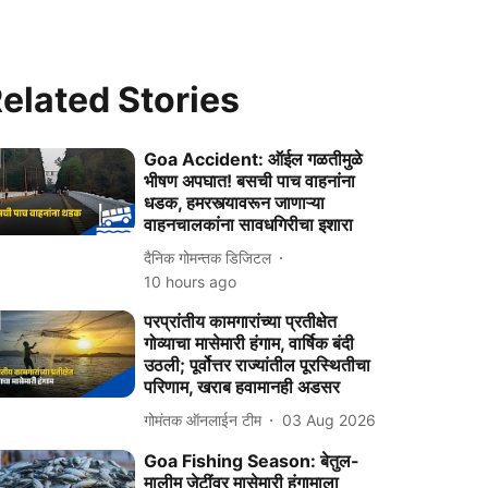
elated Stories
Goa Accident: ऑईल गळतीमुळे
भीषण अपघात! बसची पाच वाहनांना
धडक, हमरस्त्यावरून जाणाऱ्या
वाहनचालकांना सावधगिरीचा इशारा
दैनिक गोमन्तक डिजिटल
10 hours ago
परप्रांतीय कामगारांच्या प्रतीक्षेत
गोव्याचा मासेमारी हंगाम, वार्षिक बंदी
उठली; पूर्वोत्तर राज्यांतील पूरस्थितीचा
परिणाम, खराब हवामानही अडसर
गोमंतक ऑनलाईन टीम
03 Aug 2026
Goa Fishing Season: बेतुल-
मालीम जेटींवर मासेमारी हंगामाला