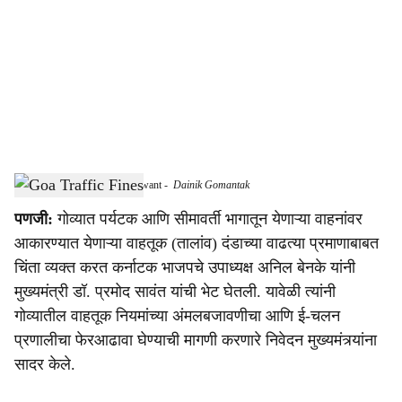
c
i
a
l
s
Anil Benke Meets Pramod Sawant
-
Dainik Gomantak
h
पणजी:
गोव्यात पर्यटक आणि सीमावर्ती भागातून येणाऱ्या वाहनांवर
a
आकारण्यात येणाऱ्या वाहतूक (तालांव) दंडाच्या वाढत्या प्रमाणाबाबत
r
चिंता व्यक्त करत कर्नाटक भाजपचे उपाध्यक्ष अनिल बेनके यांनी
मुख्यमंत्री डॉ. प्रमोद सावंत यांची भेट घेतली. यावेळी त्यांनी
e
गोव्यातील वाहतूक नियमांच्या अंमलबजावणीचा आणि ई-चलन
प्रणालीचा फेरआढावा घेण्याची मागणी करणारे निवेदन मुख्यमंत्र्यांना
सादर केले.