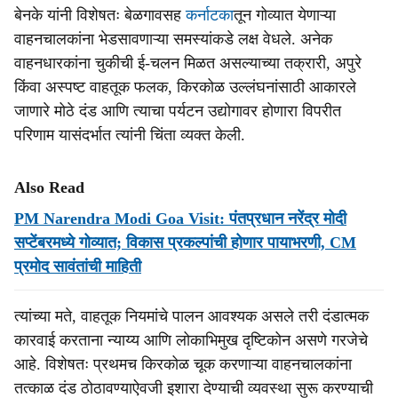
बेनके यांनी विशेषतः बेळगावसह
कर्नाटका
तून गोव्यात येणाऱ्या
वाहनचालकांना भेडसावणाऱ्या समस्यांकडे लक्ष वेधले. अनेक
वाहनधारकांना चुकीची ई-चलन मिळत असल्याच्या तक्रारी, अपुरे
किंवा अस्पष्ट वाहतूक फलक, किरकोळ उल्लंघनांसाठी आकारले
जाणारे मोठे दंड आणि त्याचा पर्यटन उद्योगावर होणारा विपरीत
परिणाम यासंदर्भात त्यांनी चिंता व्यक्त केली.
Also Read
PM Narendra Modi Goa Visit: पंतप्रधान नरेंद्र मोदी
सप्‍टेंबरमध्‍ये गोव्‍यात; विकास प्रकल्पांची होणार पायाभरणी, CM
प्रमोद सावंतांची माहिती
त्यांच्या मते, वाहतूक नियमांचे पालन आवश्यक असले तरी दंडात्मक
कारवाई करताना न्याय्य आणि लोकाभिमुख दृष्टिकोन असणे गरजेचे
आहे. विशेषतः प्रथमच किरकोळ चूक करणाऱ्या वाहनचालकांना
तत्काळ दंड ठोठावण्याऐवजी इशारा देण्याची व्यवस्था सुरू करण्याची