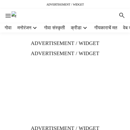
ADVERTISEMENT / WIDGET
H
गोवा
मनोरंजन
गोवा संस्कृती
क्रीडा
गोंयकाराचें मत
वेब 
e
a
ADVERTISEMENT / WIDGET
d
e
ADVERTISEMENT / WIDGET
r
m
e
n
u
i
t
e
m
s
ADVERTISEMENT / WIDGET